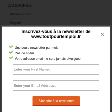
CATÉGORIES
brèves emploi
Emploi
Inscrivez-vous à la newsletter de
Accompagnement
×
www.toutpourlemploi.fr
Acteurs
Une seule newsletter par mois
Aides
Pas de spam
Cadres
Votre adresse email ne sera jamais divulguée
Création
Demandeur emploi
Etranger
Femmes
fonction publique
Handicap