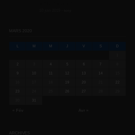
le BTP (Le taux de...
10 juin 2019 -
tony
MARS 2020
L
M
M
J
V
S
D
1
2
3
4
5
6
7
8
9
10
11
12
13
14
15
16
17
18
19
20
21
22
23
24
25
26
27
28
29
30
31
« Fév
Avr »
ARCHIVES