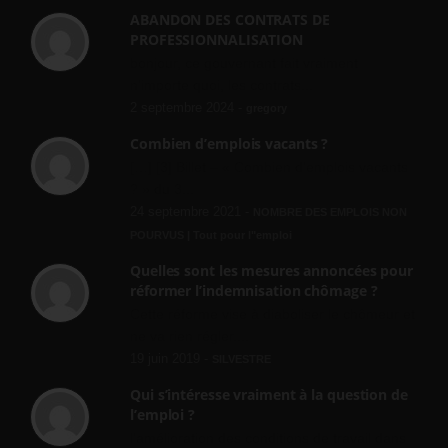
ABANDON DES CONTRATS DE
PROFESSIONNALISATION
bonjour, ce gouvernant fait vraiment
n'importe quoi, les contrats...
2 septembre 2024 -
gregory
Combien d’emplois vacants ?
[…] [3] Billet – « Combien d’emplois vacants
? » du 3...
24 septembre 2021 -
NOMBRE DES EMPLOIS NON
POURVUS | Tout pour l"emploi
Quelles sont les mesures annoncées pour
réformer l’indemnisation chômage ?
Cette réforme vise à diaboliser le chômeur et
ne va rien régler....
19 juin 2019 -
SILVESTRE
Qui s’intéresse vraiment à la question de
l’emploi ?
l'amélioration des conditions de travail dans