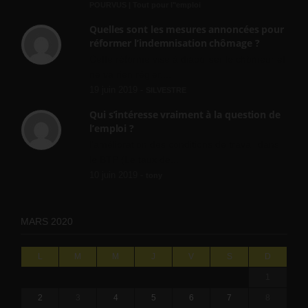
POURVUS | Tout pour l"emploi
Quelles sont les mesures annoncées pour
réformer l’indemnisation chômage ?
Cette réforme vise à diaboliser le chômeur et
ne va rien régler....
19 juin 2019 -
SILVESTRE
Qui s’intéresse vraiment à la question de
l’emploi ?
l'amélioration des conditions de travail dans
le BTP (Le taux de...
10 juin 2019 -
tony
MARS 2020
L
M
M
J
V
S
D
1
2
3
4
5
6
7
8