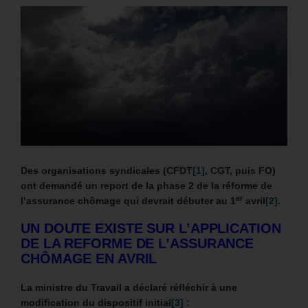
Des organisations syndicales (
CFDT
[1]
, CGT, puis FO)
ont demandé un report de la phase 2 de la réforme de
er
l’assurance chômage qui devrait débuter au 1
avril
[2]
.
UN DOUTE EXISTE SUR L’APPLICATION
DE LA REFORME DE L’ASSURANCE
CHÔMAGE EN AVRIL
La ministre du Travail a déclaré réfléchir à une
modification du dispositif initial
[3]
: