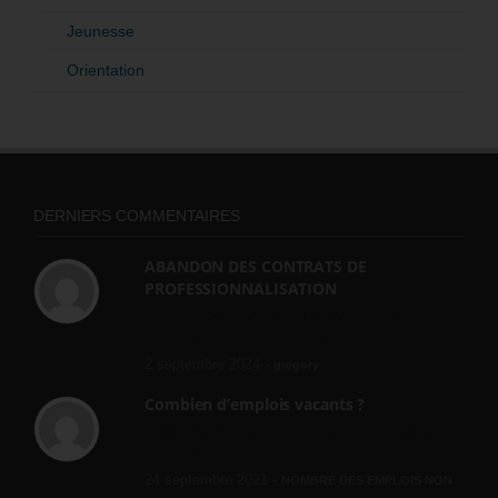
Jeunesse
Orientation
DERNIERS COMMENTAIRES
ABANDON DES CONTRATS DE
PROFESSIONNALISATION
bonjour, ce gouvernant fait vraiment
n'importe quoi, les contrats...
2 septembre 2024 -
gregory
Combien d’emplois vacants ?
[…] [3] Billet – « Combien d’emplois vacants
? » du 3...
24 septembre 2021 -
NOMBRE DES EMPLOIS NON