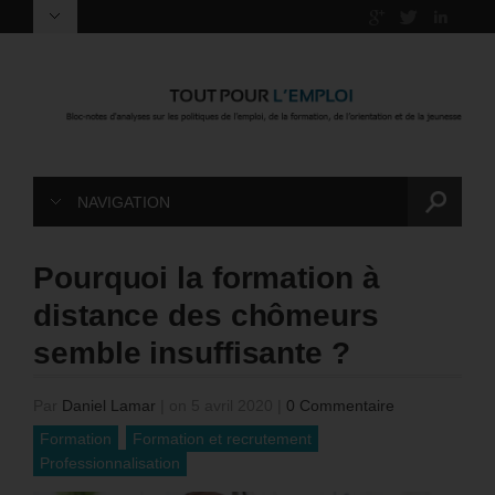
NAVIGATION
Pourquoi la formation à
distance des chômeurs
semble insuffisante ?
Par
Daniel Lamar
|
on 5 avril 2020
|
0 Commentaire
Formation
Formation et recrutement
Professionnalisation