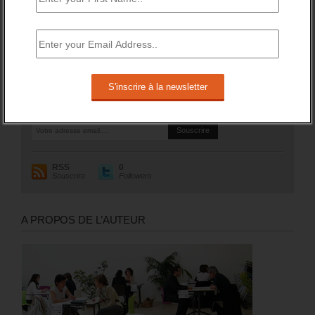
rechercher un emploi (A, B ou C) aura augmenté de 97 200
sur un an (soit +1,8%).
RESTEZ EN CONTACT
Recevez le meilleur de l'information et des débats sur l'emploi
sur votre boite mail.
RSS
0
Souscrire
Followers
A PROPOS DE L’AUTEUR