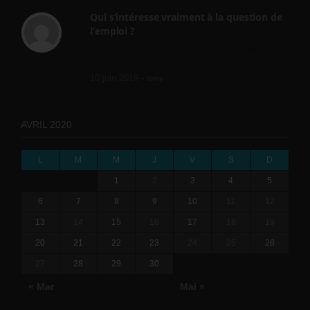
Qui s’intéresse vraiment à la question de
l’emploi ?
l'amélioration des conditions de travail dans
le BTP (Le taux de...
10 juin 2019 -
tony
AVRIL 2020
L
M
M
J
V
S
D
1
2
3
4
5
6
7
8
9
10
11
12
13
14
15
16
17
18
19
20
21
22
23
24
25
26
27
28
29
30
« Mar
Mai »