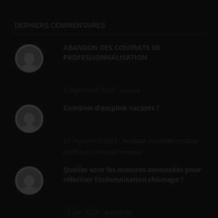
DERNIERS COMMENTAIRES
ABANDON DES CONTRATS DE
PROFESSIONNALISATION
bonjour, ce gouvernant fait vraiment
n'importe quoi, les contrats...
2 septembre 2024 -
gregory
Combien d’emplois vacants ?
[…] [3] Billet – « Combien d’emplois vacants
? » du 3...
24 septembre 2021 -
NOMBRE DES EMPLOIS NON
POURVUS | Tout pour l"emploi
Quelles sont les mesures annoncées pour
réformer l’indemnisation chômage ?
Cette réforme vise à diaboliser le chômeur et
ne va rien régler....
19 juin 2019 -
SILVESTRE