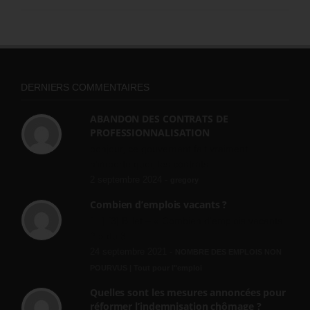
DERNIERS COMMENTAIRES
ABANDON DES CONTRATS DE
PROFESSIONNALISATION
bonjour, ce gouvernant fait vraiment
n'importe quoi, les contrats...
2 septembre 2024 -
gregory
Combien d’emplois vacants ?
[…] [3] Billet – « Combien d’emplois vacants
? » du 3...
24 septembre 2021 -
NOMBRE DES EMPLOIS NON
POURVUS | Tout pour l"emploi
Quelles sont les mesures annoncées pour
réformer l’indemnisation chômage ?