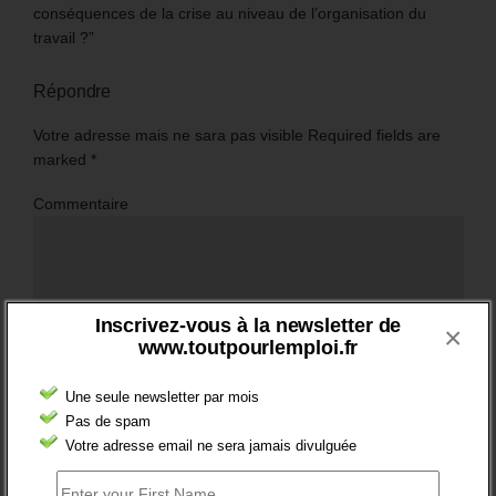
conséquences de la crise au niveau de l’organisation du
travail ?”
Répondre
Votre adresse mais ne sara pas visible Required fields are
marked
*
Commentaire
Inscrivez-vous à la newsletter de
×
www.toutpourlemploi.fr
Une seule newsletter par mois
Pas de spam
Votre adresse email ne sera jamais divulguée
Nom
*