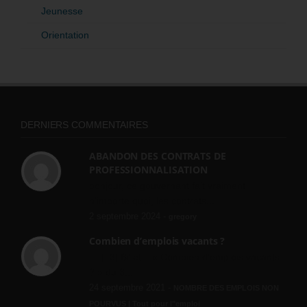
Jeunesse
Orientation
DERNIERS COMMENTAIRES
ABANDON DES CONTRATS DE
PROFESSIONNALISATION
bonjour, ce gouvernant fait vraiment
n'importe quoi, les contrats...
2 septembre 2024 -
gregory
Combien d’emplois vacants ?
[…] [3] Billet – « Combien d’emplois vacants
? » du 3...
24 septembre 2021 -
NOMBRE DES EMPLOIS NON
POURVUS | Tout pour l"emploi