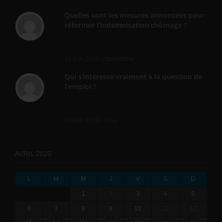
Quelles sont les mesures annoncées pour
réformer l’indemnisation chômage ?
Cette réforme vise à diaboliser le chômeur et
ne va rien régler....
19 juin 2019 -
SILVESTRE
Qui s’intéresse vraiment à la question de
l’emploi ?
l'amélioration des conditions de travail dans
le BTP (Le taux de...
10 juin 2019 -
tony
AVRIL 2020
L
M
M
J
V
S
D
1
2
3
4
5
6
7
8
9
10
11
12