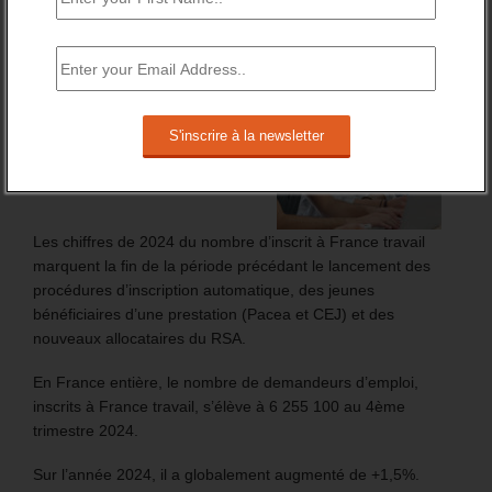
BRÈVES EMPLOI
FT : + 100 000 INSCRITS EN 2024
Les chiffres de 2024 du nombre d’inscrit à France travail
marquent la fin de la période précédant le lancement des
procédures d’inscription automatique, des jeunes
bénéficiaires d’une prestation (Pacea et CEJ) et des
nouveaux allocataires du RSA.
En France entière, le nombre de demandeurs d’emploi,
inscrits à France travail, s’élève à 6 255 100 au 4ème
trimestre 2024.
Sur l’année 2024, il a globalement augmenté de +1,5%.