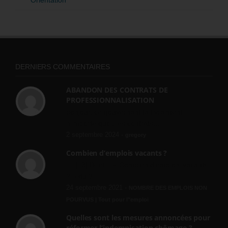
DERNIERS COMMENTAIRES
ABANDON DES CONTRATS DE
PROFESSIONNALISATION
bonjour, ce gouvernant fait vraiment
n'importe quoi, les contrats...
2 septembre 2024 -
gregory
Combien d’emplois vacants ?
[…] [3] Billet – « Combien d’emplois vacants
? » du 3...
24 septembre 2021 -
NOMBRE DES EMPLOIS NON
POURVUS | Tout pour l"emploi
Quelles sont les mesures annoncées pour
réformer l’indemnisation chômage ?