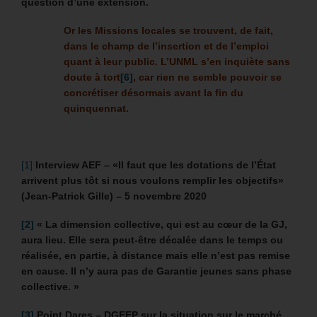
question d’une extension.
Or les Missions locales se trouvent, de fait,
dans le champ de l’insertion et de l’emploi
quant à leur public. L’UNML s’en inquiète sans
doute à tort
[6]
, car rien ne semble pouvoir se
concrétiser désormais avant la fin du
quinquennat.
[1]
Interview AEF – «Il faut que les dotations de l’État
arrivent plus tôt si nous voulons remplir les objectifs»
(Jean-Patrick Gille) – 5 novembre 2020
[2]
« La dimension collective, qui est au cœur de la GJ,
aura lieu. Elle sera peut-être décalée dans le temps ou
réalisée, en partie, à distance mais elle n’est pas remise
en cause. Il n’y aura pas de Garantie jeunes sans phase
collective. »
[3]
Point Dares – DGEFP sur la situation sur le marché