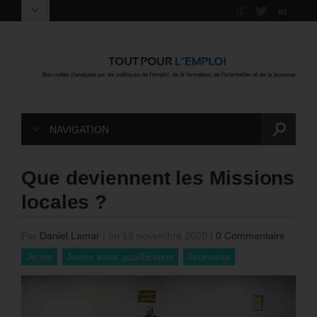
NAVIGATION
Que deviennent les Missions
locales ?
Par
Daniel Lamar
|
on 18 novembre 2020
|
0 Commentaire
Jeune
Jeune sans qualification
Jeunesse