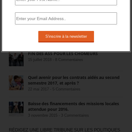
Pôle Emploi cherche opérateurs pour
prestations de placement
23 octobre 2014 -
52 Commentaires
Activ’projet : une nouvelle prestation
d’orientation de Pôle Emploi
5 décembre 2014 -
26 Commentaires
FIN DES ASS POUR LES CHÔMEURS
15 juillet 2018 -
8 Commentaires
Quel avenir pour les contrats aidés au second
semestre 2017, et après ?
22 mai 2017 -
5 Commentaires
Baisse des financements des missions locales
attendue pour 2016.
3 novembre 2015 -
3 Commentaires
RÉDIGEZ UNE LIBRE TRIBUNE SUR LES POLITIQUES