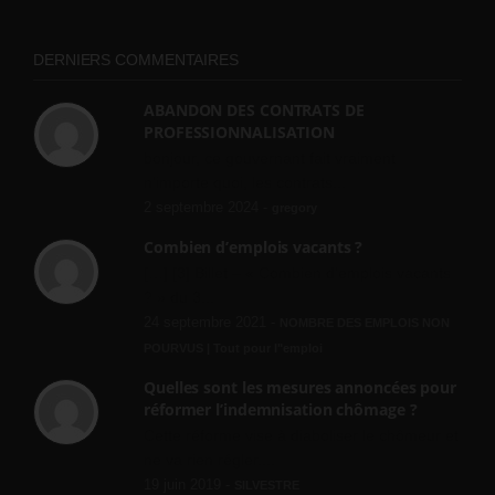
DERNIERS COMMENTAIRES
ABANDON DES CONTRATS DE
PROFESSIONNALISATION
bonjour, ce gouvernant fait vraiment
n'importe quoi, les contrats...
2 septembre 2024 -
gregory
Combien d’emplois vacants ?
[…] [3] Billet – « Combien d’emplois vacants
? » du 3...
24 septembre 2021 -
NOMBRE DES EMPLOIS NON
POURVUS | Tout pour l"emploi
Quelles sont les mesures annoncées pour
réformer l’indemnisation chômage ?
Cette réforme vise à diaboliser le chômeur et
ne va rien régler....
19 juin 2019 -
SILVESTRE