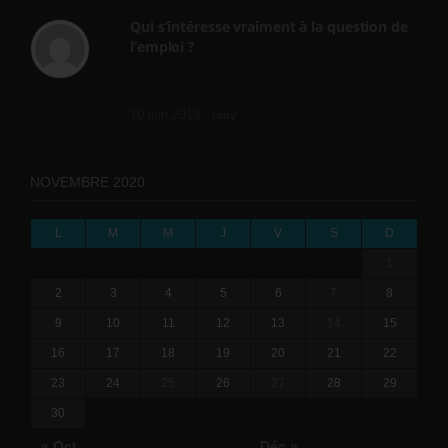
Qui s’intéresse vraiment à la question de
l’emploi ?
l'amélioration des conditions de travail dans
le BTP (Le taux de...
10 juin 2019 -
tony
NOVEMBRE 2020
L
M
M
J
V
S
D
1
2
3
4
5
6
7
8
9
10
11
12
13
14
15
16
17
18
19
20
21
22
23
24
25
26
27
28
29
30
« Oct
Déc »