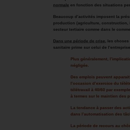
normale
en fonction des situations pers
Beaucoup d’activités imposent la prés
production (agriculture, construction, 
secteur tertiaire comme dans le commer
Dans une période de crise
, les choses
sanitaire prime sur celui de l’entrepri
Plus généralement, l’implicati
négligée.
Des emplois peuvent apparait
l’occasion d’exercice du télét
télétravail à 40/60 par exempl
à termes sur le maintien des po
La tendance à passer des acti
dans l’automatisation des tâc
La période de recours au chôm