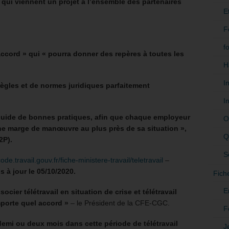
 qui viennent un projet à l’ensemble des partenaires
E
F
f
ccord » qui « pourra donner des repères à toutes les
H
I
ègles et de normes juridiques parfaitement
I
 guide de bonnes pratiques, afin que chaque employeur
O
une marge de manœuvre au plus près de sa situation »,
Q
2P).
S
code.travail.gouv.fr/fiche-ministere-travail/teletravail
–
s à jour le 05/10/2020.
Fich
E
ocier télétravail en situation de crise et télétravail
mporte quel accord »
– le Président de la CFE-CGC.
F
emi ou deux mois dans cette période de télétravail
J