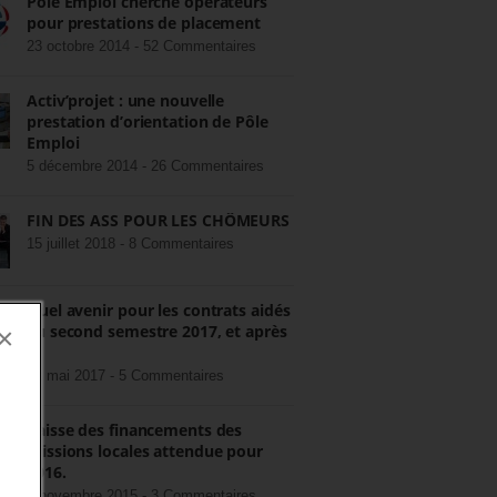
Pôle Emploi cherche opérateurs
pour prestations de placement
23 octobre 2014 -
52 Commentaires
Activ’projet : une nouvelle
prestation d’orientation de Pôle
Emploi
5 décembre 2014 -
26 Commentaires
FIN DES ASS POUR LES CHÔMEURS
15 juillet 2018 -
8 Commentaires
Quel avenir pour les contrats aidés
au second semestre 2017, et après
×
?
22 mai 2017 -
5 Commentaires
Baisse des financements des
missions locales attendue pour
2016.
3 novembre 2015 -
3 Commentaires