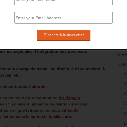
 il doit être en mesure de démontrer que la présence sur
RÉDI
 fonctionnement de l’activité
[8]
.
POLI
 DIVERGENT.
>Décri
le volontariat, la réversibilité du télétravail,
CATÉ
versité des lieux de travail (coworking, tiers lieux), la
ues managériales, l’intégration des nouveaux
brèv
Empl
portent la charge de travail, au droit à la déconnexion, à
A
ravail, etc.
A
t importantes à aborder.
A
t un consensus pour reconnaitre
les risques
C
ravail : isolement, absence de relation sociales,
hes en ligne (situation échec), difficulté
C
liation avec le contexte familial, etc.
D