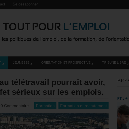
act
Se désabonner
T
JEUNESSE
ORIENTATION ET PROSPECTIVE
TRIBUNE LIBRE
 télétravail pourrait avoir,
BRÈ
fet sérieux sur les emplois.
FT : 
0 Commentaire
Formation
Formation et recrutement