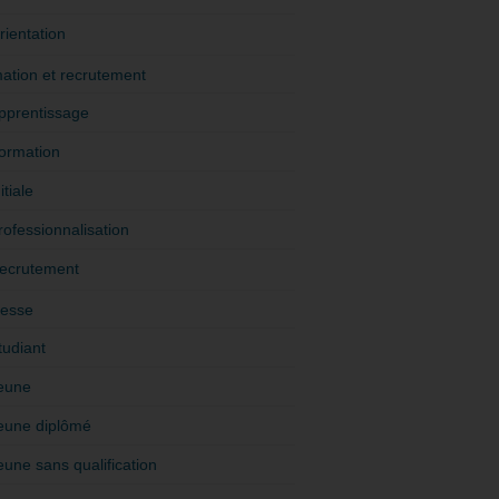
rientation
ation et recrutement
pprentissage
ormation
itiale
rofessionnalisation
ecrutement
esse
tudiant
eune
eune diplômé
eune sans qualification