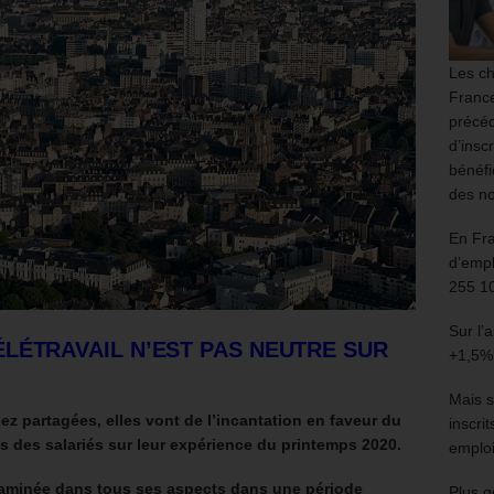
Les ch
France
précéd
d’insc
bénéfi
des no
En Fr
d’empl
255 1
Sur l’
ÉLÉTRAVAIL
N’EST PAS NEUTRE SUR
+1,5%
Mais s
sez partagées, elles vont de l’incantation en faveur du
inscri
gés des salariés sur leur expérience du printemps 2020.
emploi
examinée dans tous ses aspects
dans une période
Plus g