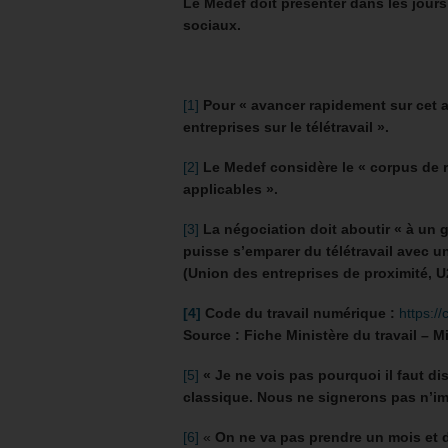
Le Medef doit présenter dans les jours
sociaux.
[1]
Pour « avancer rapidement sur cet a
entreprises sur le télétravail ».
[2]
Le Medef considère le « corpus de r
applicables ».
[3]
La négociation doit aboutir « à un
puisse s’emparer du télétravail avec 
(Union des entreprises de proximité, U
[4]
Code du travail numérique :
https://
Source : Fiche Ministère du travail – Mi
[5]
« Je ne vois pas pourquoi il faut diss
classique. Nous ne signerons pas n’i
[6]
«
On ne va pas prendre un mois et d