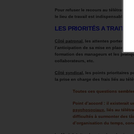
Pour refuser le recours au télétravail,
le lieu de travail est indispensable au
LES PRIORITÉS A TRAITER
Côté patronal
, les attentes portent sur 
l’anticipation de sa mise en place, la di
formation des manageurs et les pratiq
collaborateurs, etc.
Côté syndical
, les points prioritaires 
la prise en charge des frais liés au télét
Toutes ces questions semblen
Point d’accord : il existerai
psychosociaux
, liés au télét
difficultés à surmonter des tâc
d’organisation du temps, conci