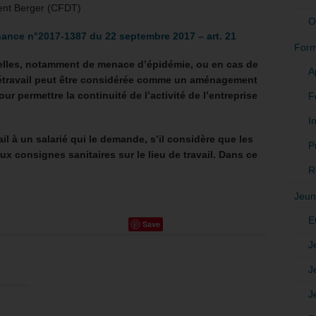
ent Berger (CFDT)
O
ance n°2017-1387 du 22 septembre 2017 – art. 21
Form
elles, notamment de menace d’épidémie, ou en cas de
A
létravail peut être considérée comme un aménagement
ur permettre la continuité de l’activité de l’entreprise
F
In
ail à un salarié qui le demande, s’il considère que les
P
x consignes sanitaires sur le lieu de travail. Dans ce
R
Jeun
E
Save
J
J
J