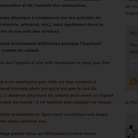
onnelles et de l’activité des entreprises.
de rec
augmen
ence physique à commencer par les activités de
industrie, artisanat, etc.), mais également dans le
ce et une part des services.
RE
 sont évidemment différentes puisque l’impératif
Rece
se comme du salarié.
déba
on sur l’emploi d’une telle tendance ne peut pas être
re à un employeur peu utile ou trop couteux à
ravail à temps plein (ce qui n’est pas le cas du
e). L’absence physique du salarié peut avoir un impact
stes de travail ; il ne faudrait pas négliger ce risque.
A PR
vités totalement en ligne peut constituer une étape
hes dans certains cas.
age partiel et/ou au télétravail conduit assez