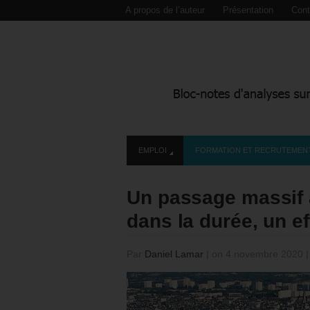
A propos de l’auteur
Présentation
Cont
EMPLOI
FORMATION ET RECRUTEMEN
Un passage massif au
dans la durée, un ef
Par
Daniel Lamar
|
on 4 novembre 2020
|