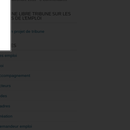
GEZ UNE LIBRE TRIBUNE SUR LES
TIQUES DE L’EMPLOI
re mon projet de tribune
GORIES
es emploi
oi
ccompagnement
cteurs
ides
adres
réation
emandeur emploi