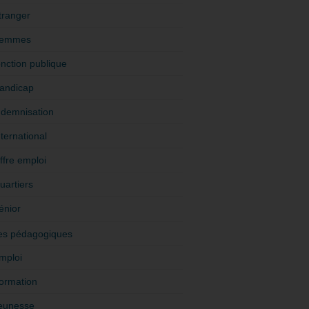
tranger
emmes
onction publique
andicap
ndemnisation
nternational
ffre emploi
uartiers
énior
es pédagogiques
mploi
ormation
eunesse