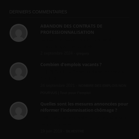
DERNIERS COMMENTAIRES
ABANDON DES CONTRATS DE
PROFESSIONNALISATION
bonjour, ce gouvernant fait vraiment
n'importe quoi, les contrats...
2 septembre 2024 -
gregory
Combien d’emplois vacants ?
[…] [3] Billet – « Combien d’emplois vacants
? » du 3...
24 septembre 2021 -
NOMBRE DES EMPLOIS NON
POURVUS | Tout pour l"emploi
Quelles sont les mesures annoncées pour
réformer l’indemnisation chômage ?
Cette réforme vise à diaboliser le chômeur et
ne va rien régler....
19 juin 2019 -
SILVESTRE