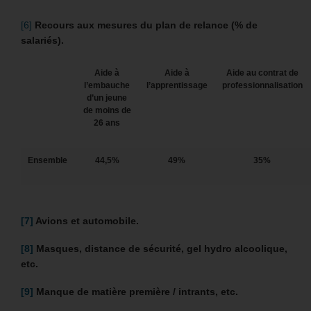
[6]
Recours aux mesures du plan de relance (% de
salariés).
Aide à
Aide à
Aide au contrat de
l’embauche
l’apprentissage
professionnalisation
d’un jeune
de moins de
26 ans
Ensemble
44,5%
49%
35%
[7]
Avions et automobile.
[8]
Masques, distance de sécurité, gel hydro alcoolique,
etc.
[9]
Manque de matière première / intrants, etc.