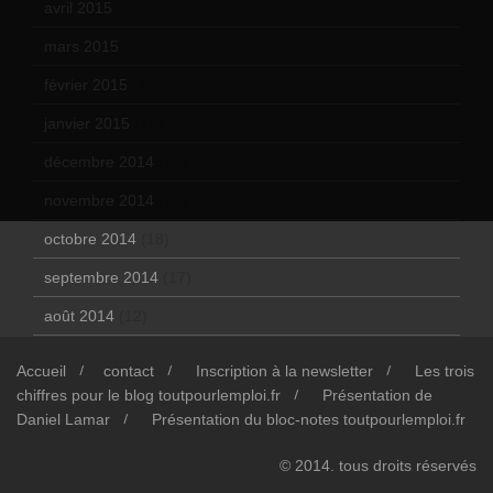
avril 2015
(8)
mars 2015
(10)
février 2015
(11)
janvier 2015
(12)
décembre 2014
(10)
novembre 2014
(13)
octobre 2014
(18)
septembre 2014
(17)
août 2014
(12)
Accueil
contact
Inscription à la newsletter
Les trois
chiffres pour le blog toutpourlemploi.fr
Présentation de
Daniel Lamar
Présentation du bloc-notes toutpourlemploi.fr
© 2014. tous droits réservés