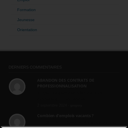
Formation
Jeunesse
Orientation
DERNIERS COMMENTAIRES
ABANDON DES CONTRATS DE
PROFESSIONNALISATION
bonjour, ce gouvernant fait vraiment
n'importe quoi, les contrats...
2 septembre 2024 -
gregory
Combien d’emplois vacants ?
[…] [3] Billet – « Combien d’emplois vacants