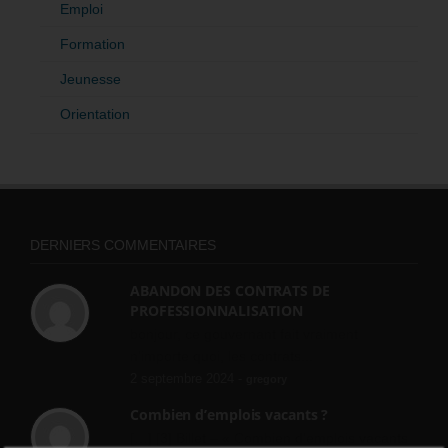
Emploi
Formation
Jeunesse
Orientation
DERNIERS COMMENTAIRES
ABANDON DES CONTRATS DE
PROFESSIONNALISATION
bonjour, ce gouvernant fait vraiment
n'importe quoi, les contrats...
2 septembre 2024 -
gregory
Combien d’emplois vacants ?
[…] [3] Billet – « Combien d’emplois vacants