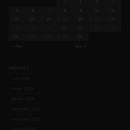
1
2
3
4
5
6
7
8
9
10
11
12
13
14
15
16
17
18
19
20
21
22
23
24
25
26
27
28
29
30
« Mar
Mai »
ARCHIVES
avril 2025
(2)
février 2025
(3)
janvier 2025
(6)
décembre 2024
(4)
novembre 2024
(7)
octobre 2024
(10)