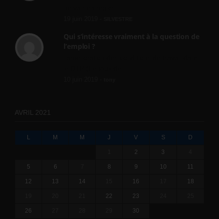
ne va rien régler....
19 juin 2019 -
SILVESTRE
Qui s’intéresse vraiment à la question de
l’emploi ?
l'amélioration des conditions de travail dans
le BTP (Le taux de...
10 juin 2019 -
tony
AVRIL 2021
L
M
M
J
V
S
D
1
2
3
4
5
6
7
8
9
10
11
12
13
14
15
16
17
18
19
20
21
22
23
24
25
26
27
28
29
30