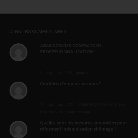
DERNIERS COMMENTAIRES
ABANDON DES CONTRATS DE
PROFESSIONNALISATION
bonjour, ce gouvernant fait vraiment
n'importe quoi, les contrats...
2 septembre 2024 -
gregory
Combien d’emplois vacants ?
[…] [3] Billet – « Combien d’emplois vacants
? » du 3...
24 septembre 2021 -
NOMBRE DES EMPLOIS NON
POURVUS | Tout pour l"emploi
Quelles sont les mesures annoncées pour
réformer l’indemnisation chômage ?
Cette réforme vise à diaboliser le chômeur et