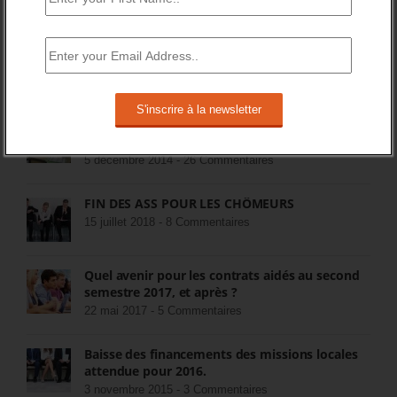
Populaires
Récents
Commentaires
Pôle Emploi cherche opérateurs pour
prestations de placement
23 octobre 2014 -
52 Commentaires
Activ’projet : une nouvelle prestation
d’orientation de Pôle Emploi
5 décembre 2014 -
26 Commentaires
FIN DES ASS POUR LES CHÔMEURS
15 juillet 2018 -
8 Commentaires
Quel avenir pour les contrats aidés au second
semestre 2017, et après ?
22 mai 2017 -
5 Commentaires
Baisse des financements des missions locales
attendue pour 2016.
3 novembre 2015 -
3 Commentaires