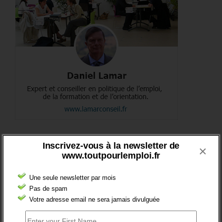
DERNIERS TWEETS
Inscrivez-vous à la newsletter de
×
www.toutpourlemploi.fr
Sorry, no Tweets were found.
Une seule newsletter par mois
Pas de spam
COMMENTEZ LES ARTICLES DU BLOG
Votre adresse email ne sera jamais divulguée