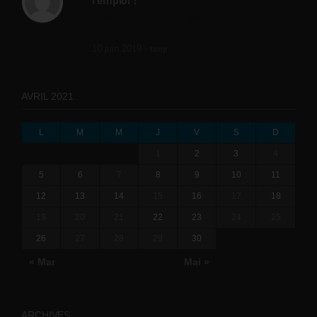
l’emploi ?
l'amélioration des conditions de travail dans
le BTP (Le taux de...
10 juin 2019 -
tony
AVRIL 2021
L
M
M
J
V
S
D
1
2
3
4
5
6
7
8
9
10
11
12
13
14
15
16
17
18
19
20
21
22
23
24
25
26
27
28
29
30
« Mar
Mai »
ARCHIVES