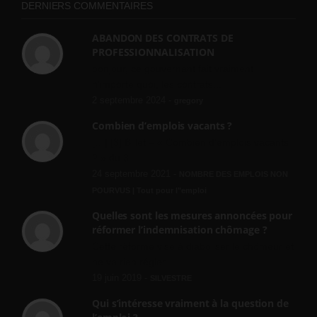
DERNIERS COMMENTAIRES
ABANDON DES CONTRATS DE
PROFESSIONNALISATION
bonjour, ce gouvernant fait vraiment
n'importe quoi, les contrats...
2 septembre 2024 -
gregory
Combien d’emplois vacants ?
[…] [3] Billet – « Combien d’emplois vacants
? » du 3...
24 septembre 2021 -
NOMBRE DES EMPLOIS NON
POURVUS | Tout pour l"emploi
Quelles sont les mesures annoncées pour
réformer l’indemnisation chômage ?
Cette réforme vise à diaboliser le chômeur et
ne va rien régler....
19 juin 2019 -
SILVESTRE
Qui s’intéresse vraiment à la question de