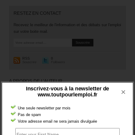
RESTEZ EN CONTACT
Recevez le meilleur de l'information et des débats sur l'emploi
sur votre boite mail.
RSS
0
Souscrire
Followers
A PROPOS DE L’AUTEUR
Inscrivez-vous à la newsletter de
×
www.toutpourlemploi.fr
Une seule newsletter par mois
Pas de spam
Votre adresse email ne sera jamais divulguée