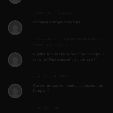
bonjour, ce gouvernant fait vraiment
n'importe quoi, les contrats...
2 septembre 2024 -
gregory
Combien d’emplois vacants ?
[…] [3] Billet – « Combien d’emplois vacants
? » du 3...
24 septembre 2021 -
NOMBRE DES EMPLOIS NON
POURVUS | Tout pour l"emploi
Quelles sont les mesures annoncées pour
réformer l’indemnisation chômage ?
Cette réforme vise à diaboliser le chômeur et
ne va rien régler....
19 juin 2019 -
SILVESTRE
Qui s’intéresse vraiment à la question de
l’emploi ?
l'amélioration des conditions de travail dans
le BTP (Le taux de...
10 juin 2019 -
tony