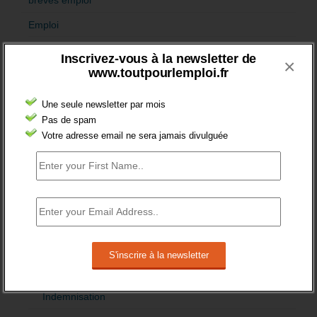
brèves emploi
Emploi
Accompagnement
Inscrivez-vous à la newsletter de
×
www.toutpourlemploi.fr
Acteurs
Aides
Une seule newsletter par mois
Pas de spam
Cadres
Votre adresse email ne sera jamais divulguée
Création
Demandeur emploi
Etranger
Femmes
fonction publique
Handicap
Indemnisation