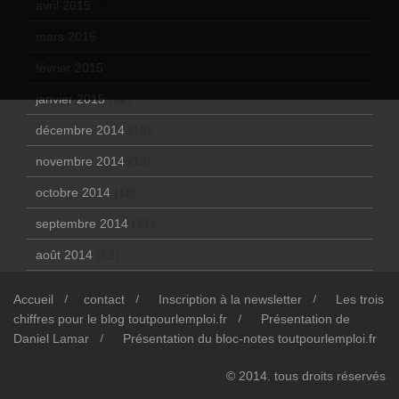
avril 2015
(8)
mars 2015
(10)
février 2015
(11)
janvier 2015
(12)
décembre 2014
(10)
novembre 2014
(13)
octobre 2014
(18)
septembre 2014
(17)
août 2014
(12)
Accueil
contact
Inscription à la newsletter
Les trois
chiffres pour le blog toutpourlemploi.fr
Présentation de
Daniel Lamar
Présentation du bloc-notes toutpourlemploi.fr
© 2014. tous droits réservés