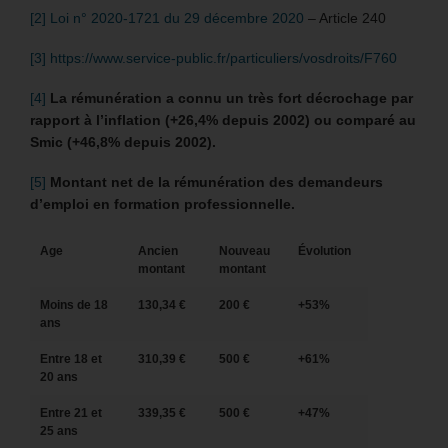
[2]
Loi n° 2020-1721 du 29 décembre 2020
– Article 240
[3]
https://www.service-public.fr/particuliers/vosdroits/F760
[4]
La rémunération a connu un très fort décrochage par
rapport à l’inflation (+26,4% depuis 2002) ou comparé au
Smic (+46,8% depuis 2002).
[5]
Montant net de la rémunération des demandeurs
d’emploi en formation professionnelle.
Age
Ancien
Nouveau
Évolution
montant
montant
Moins de 18
130,34 €
200 €
+53%
ans
Entre 18 et
310,39 €
500 €
+61%
20 ans
Entre 21 et
339,35 €
500 €
+47%
25 ans