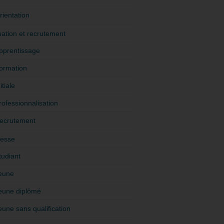
rientation
ation et recrutement
pprentissage
ormation
itiale
rofessionnalisation
ecrutement
esse
tudiant
eune
eune diplômé
eune sans qualification