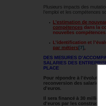
Plusieurs impacts des mutatio
l’emploi et les compétences s
L’estimation de nouvea
compétences
dans la c
nouvelles compétences, 
L’identification et l’év
par métiers
[7]
.
DES MESURES D’ACCOMPA
SALARIES DES ENTREPRISE
PLACE
Pour répondre à l’évolutio
reconversion des salariés
[8
d’euros.
Il sera financé à 30 millions
d’euros par les constructeur