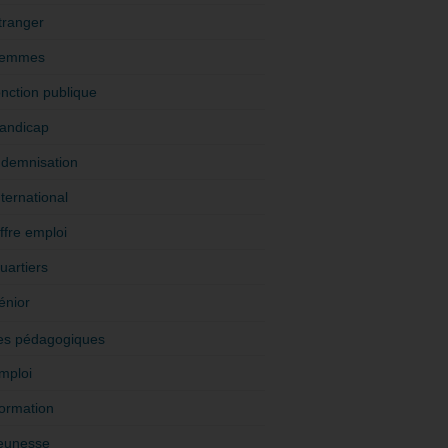
tranger
emmes
onction publique
andicap
ndemnisation
nternational
ffre emploi
uartiers
énior
es pédagogiques
mploi
ormation
eunesse