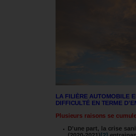
LA FILIÈRE AUTOMOBILE 
DIFFICULTÉ EN TERME D’E
Plusieurs raisons se cumul
D’une part, la crise san
(2020-2021)
[2]
entrainan