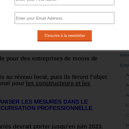
Fiat).
RÉDI
 salariés des entreprises de la filière
POLI
qui vont connaitre des réductions
>Décri
nt ou de liquidation judiciaire en
CATÉ
brèv
e pour des entreprises de moins de
Empl
A
s au niveau local, puis ils feront l’objet
onal pour
les constructeurs et les
A
A
ANISER LES MESURES DANS LE
C
ÉCURISATION PROFESSIONNELLE
C
D
és devrait porter jusqu’en juin 2023.