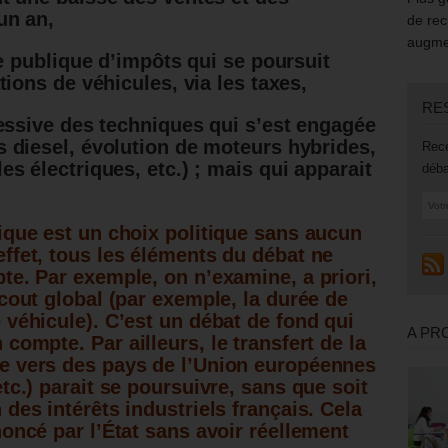
un an,
de rec
augmen
ue publique d’impôts qui se poursuit
tions de véhicules, via les taxes,
RE
ressive des techniques qui s’est engagée
 diesel, évolution de moteurs hybrides,
Rece
s électriques, etc.) ; mais qui apparait
déba
ique est un choix politique sans aucun
effet, tous les éléments du débat ne
te. Par exemple, on n’examine, a priori,
 cout global (par exemple, la durée de
 véhicule). C’est un débat de fond qui
A PR
n compte.
Par ailleurs, le transfert de la
e vers des pays de l’Union européennes
tc.) parait se poursuivre, sans que soit
des intérêts industriels français. Cela
noncé par l’État sans avoir réellement