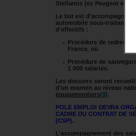
Stellantis (ex Peugeot et ex 
Le but est d’accompagner les
automobile sous-traitantes 
d’effectifs :
Procédure de redresseme
France, où
Procédure de sauvegard
1 000 salariés.
Les dossiers seront recueilli
d’un examen au niveau nati
équipementiers
[9]
.
POLE EMPLOI DEVRA ORG
CADRE DU CONTRAT DE S
(CSP).
L’accompagnement des salari