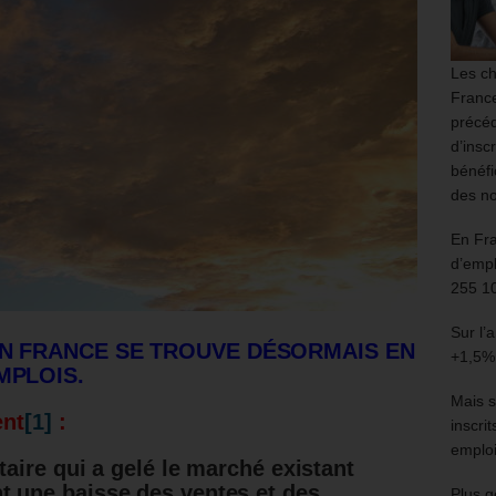
Les ch
France
précéd
d’insc
bénéfi
des no
En Fr
d’empl
255 1
Sur l’
EN FRANCE SE TROUVE DÉSORMAIS EN
+1,5%
MPLOIS.
Mais s
ent
[1]
:
inscri
emploi
itaire qui a gelé le marché existant
t une baisse des ventes et des
Plus g