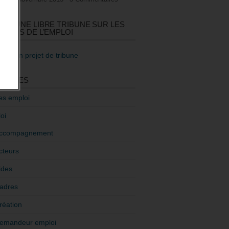
GEZ UNE LIBRE TRIBUNE SUR LES
TIQUES DE L’EMPLOI
re mon projet de tribune
GORIES
es emploi
oi
ccompagnement
cteurs
ides
adres
réation
emandeur emploi