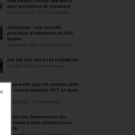
Pôle Emploi cherche opérateurs
pour prestations de placement
23 octobre 2014 -
52 Commentaires
Activ’projet : une nouvelle
prestation d’orientation de Pôle
Emploi
5 décembre 2014 -
26 Commentaires
FIN DES ASS POUR LES CHÔMEURS
15 juillet 2018 -
8 Commentaires
Quel avenir pour les contrats aidés
au second semestre 2017, et après
×
?
22 mai 2017 -
5 Commentaires
Baisse des financements des
missions locales attendue pour
2016.
3 novembre 2015 -
3 Commentaires