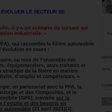
 ÉVOLUER LE SECTEUR SE
lin, il y a un scénario du sursaut qui
ition industrielle. »
FA), qui rassemble la filière automobile
 l’évolution en cours :
DERN
 œuvre, au nom de l’ensemble des
rs, équipementiers, sous-traitants et
Sorry,
a stratégie de la filière en matière
tivité, d’emploi et compétences. »
COMM
rgie, en partenariat avec la PFA, la
asturgie et des Composites, et le
mobile (GPA), travaille
sur la
Pop
de l’emploi et des besoins en
ur automobile
(21 avril 2021)
[4]
.