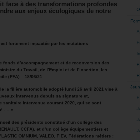
ait face à des transformations profondes
O
ondre aux enjeux écologiques de notre
Form
A
F
é est fortement impactée par les mutations
In
 le fonds d’accompagnement et de reconversion des
P
ministre du Travail, de l’Emploi et de l’Insertion, les
R
bile (PFA)
–
18/06/21
Jeun
e la filière automobile adopté lundi 26 avril 2021 vise à
veaux intervenus depuis sa signature et,
E
se sanitaire intervenue courant 2020, qui se sont
J
é …. »
J
seil des présidents constitué d’un collège des
RENAULT, CCFA), et d’un collège équipementiers et
J
PLASTIC OMNIUM, VALEO, FIEV, Fédérations métiers :