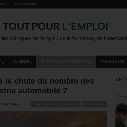
act
Se désabonner
T
JEUNESSE
ORIENTATION ET PROSPECTIVE
TRIBUNE LIBRE
 la chute du nombre des
BRÈ
strie automobile ?
FT : 
mmentaire
Orientation et prospective
Prospective