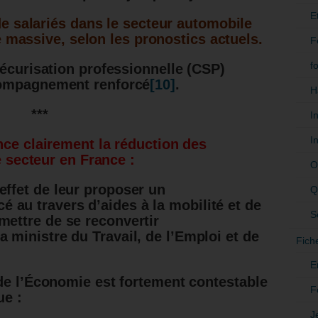
E
e salariés dans le secteur automobile
e massive, selon les pronostics actuels.
F
f
sécurisation professionnelle (CSP)
compagnement renforcé
[10]
.
H
***
I
I
nce clairement la réduction des
e secteur en France :
O
effet de leur proposer un
Q
au travers d’aides à la mobilité et de
S
mettre de se reconvertir
 ministre du Travail, de l’Emploi et de
Fich
E
de l’Économie est fortement contestable
F
ue :
J