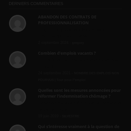
DERNIERS COMMENTAIRES
ABANDON DES CONTRATS DE
PROFESSIONNALISATION
bonjour, ce gouvernant fait vraiment
n'importe quoi, les contrats...
2 septembre 2024 -
gregory
Combien d’emplois vacants ?
[…] [3] Billet – « Combien d’emplois vacants
? » du 3...
24 septembre 2021 -
NOMBRE DES EMPLOIS NON
POURVUS | Tout pour l"emploi
Quelles sont les mesures annoncées pour
réformer l’indemnisation chômage ?
Cette réforme vise à diaboliser le chômeur et
ne va rien régler....
19 juin 2019 -
SILVESTRE
Qui s’intéresse vraiment à la question de