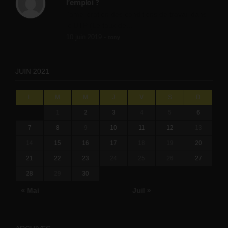
l’emploi ?
l'amélioration des conditions de travail dans
le BTP (Le taux de...
10 juin 2019 -
tony
JUIN 2021
L
M
M
J
V
S
D
1
2
3
4
5
6
7
8
9
10
11
12
13
14
15
16
17
18
19
20
21
22
23
24
25
26
27
28
29
30
« Mai
Juil »