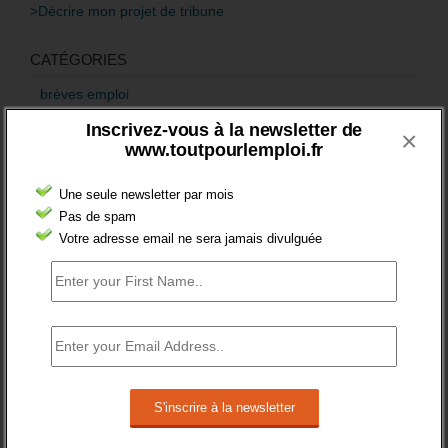
>Décrire mon projet de tribune
CATÉGORIES
brèves emploi
Inscrivez-vous à la newsletter de
Emploi
×
www.toutpourlemploi.fr
Accompagnement
Une seule newsletter par mois
Acteurs
Pas de spam
Aides
Votre adresse email ne sera jamais divulguée
Cadres
Création
Demandeur emploi
Etranger
Femmes
fonction publique