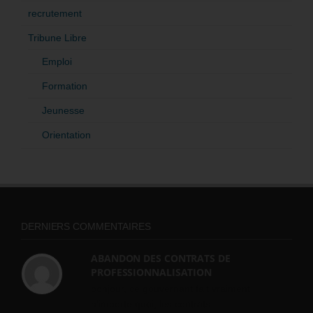
recrutement
Tribune Libre
Emploi
Formation
Jeunesse
Orientation
DERNIERS COMMENTAIRES
ABANDON DES CONTRATS DE
PROFESSIONNALISATION
bonjour, ce gouvernant fait vraiment
n'importe quoi, les contrats...