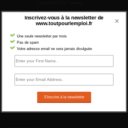
2 septembre 2024 -
gregory
Combien d’emplois vacants ?
Inscrivez-vous à la newsletter de
×
[…] [3] Billet – « Combien d’emplois vacants
www.toutpourlemploi.fr
? » du 3...
24 septembre 2021 -
NOMBRE DES EMPLOIS NON
Une seule newsletter par mois
POURVUS | Tout pour l"emploi
Pas de spam
Votre adresse email ne sera jamais divulguée
Quelles sont les mesures annoncées pour
réformer l’indemnisation chômage ?
Cette réforme vise à diaboliser le chômeur et
ne va rien régler....
19 juin 2019 -
SILVESTRE
Qui s’intéresse vraiment à la question de
l’emploi ?
l'amélioration des conditions de travail dans
le BTP (Le taux de...
10 juin 2019 -
tony