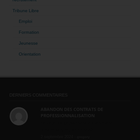
Tribune Libre
Emploi
Formation
Jeunesse
Orientation
DERNIERS COMMENTAIRES
ABANDON DES CONTRATS DE
PROFESSIONNALISATION
bonjour, ce gouvernant fait vraiment
n'importe quoi, les contrats...
2 septembre 2024 -
gregory