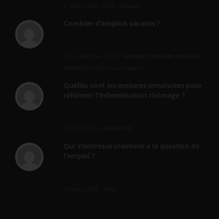
2 septembre 2024 -
gregory
Combien d’emplois vacants ?
[…] [3] Billet – « Combien d’emplois vacants
? » du 3...
24 septembre 2021 -
NOMBRE DES EMPLOIS NON
POURVUS | Tout pour l"emploi
Quelles sont les mesures annoncées pour
réformer l’indemnisation chômage ?
Cette réforme vise à diaboliser le chômeur et
ne va rien régler....
19 juin 2019 -
SILVESTRE
Qui s’intéresse vraiment à la question de
l’emploi ?
l'amélioration des conditions de travail dans
le BTP (Le taux de...
10 juin 2019 -
tony