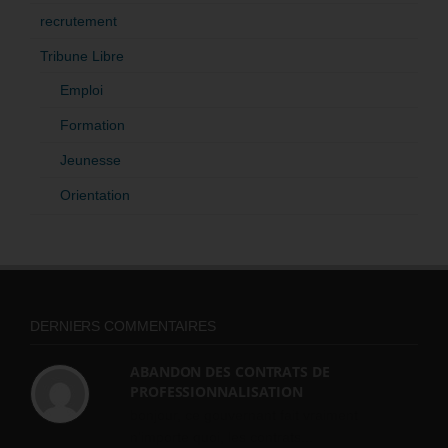
recrutement
Tribune Libre
Emploi
Formation
Jeunesse
Orientation
DERNIERS COMMENTAIRES
ABANDON DES CONTRATS DE
PROFESSIONNALISATION
bonjour, ce gouvernant fait vraiment
n'importe quoi, les contrats...