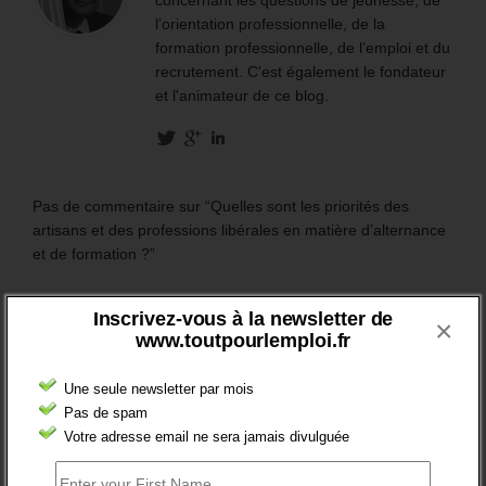
l’orientation professionnelle, de la
formation professionnelle, de l’emploi et du
recrutement. C'est également le fondateur
et l'animateur de ce blog.
Pas de commentaire sur “Quelles sont les priorités des
artisans et des professions libérales en matière d’alternance
et de formation ?”
Répondre
Inscrivez-vous à la newsletter de
×
www.toutpourlemploi.fr
Votre adresse mais ne sara pas visible Required fields are
marked
*
Une seule newsletter par mois
Pas de spam
Commentaire
Votre adresse email ne sera jamais divulguée