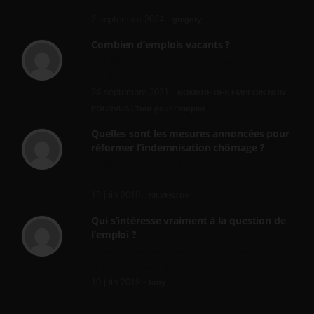
n'importe quoi, les contrats...
2 septembre 2024 -
gregory
Combien d’emplois vacants ?
[…] [3] Billet – « Combien d’emplois vacants
? » du 3...
24 septembre 2021 -
NOMBRE DES EMPLOIS NON
POURVUS | Tout pour l"emploi
Quelles sont les mesures annoncées pour
réformer l’indemnisation chômage ?
Cette réforme vise à diaboliser le chômeur et
ne va rien régler....
19 juin 2019 -
SILVESTRE
Qui s’intéresse vraiment à la question de
l’emploi ?
l'amélioration des conditions de travail dans
le BTP (Le taux de...
10 juin 2019 -
tony