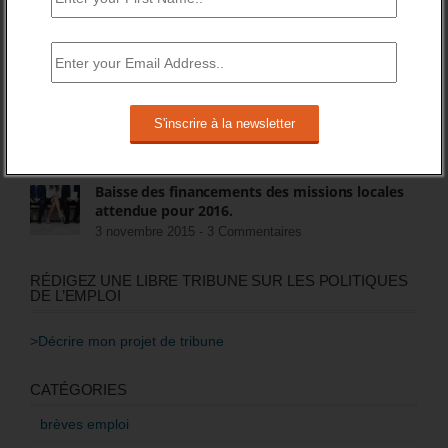
FIN DES ASS POUR LES CHÔMEURS
15 juillet 2018 -
8 Commentaires
Quel avenir pour les contrats aidés au second
semestre 2017, et après ?
22 mai 2017 -
5 Commentaires
Baisse des financements des missions locales
attendue pour 2016.
3 novembre 2015 -
3 Commentaires
RÉDIGEZ UNE LIBRE TRIBUNE SUR LES POLITIQUES
DE L’EMPLOI
>Décrire mon projet de tribune
CATÉGORIES
brèves emploi