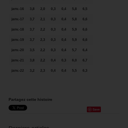
janv.-16
3,8
2,0
0,3
0,4
5,8
6,5
janv.-17
3,7
2,1
0,3
0,4
5,8
6,6
janv.-18
3,7
2,2
0,3
0,4
5,9
6,6
janv.-19
3,7
2,3
0,3
0,4
5,9
6,6
janv.-20
3,5
2,2
0,3
0,4
5,7
6,4
janv.-21
3,8
2,2
0,4
0,3
6,0
6,7
janv.-22
3,2
2,3
0,4
0,4
5,5
6,3
Partagez cette histoire
Save