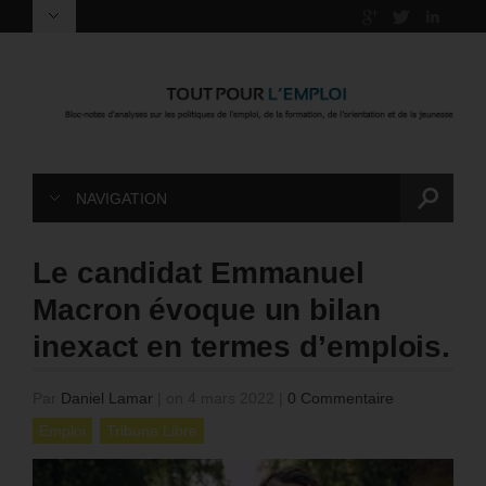
NAVIGATION
Le candidat Emmanuel
Macron évoque un bilan
inexact en termes d’emplois.
Par
Daniel Lamar
|
on 4 mars 2022
|
0 Commentaire
Emploi
Tribune Libre