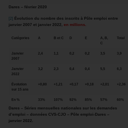
Dares
– février 2020
[2]
Évolution du nombre des inscrits à Pôle emploi entre
janvier 2007 et janvier 2022,
en millions.
Catégories
A
B et C
D
E
A, B,
Total
C
Janvier
2,4
1,1
0,2
0,2
3,5
3,9
2007
Janvier
3,2
2,3
0,4
0,4
5,5
6,3
2022
Évolution
+0,80
+1,21
+0,17
+0,18
+2,01
+2,36
sur 15 ans
En %
33%
107%
92%
85%
57%
60%
Dares –
Séries mensuelles nationales sur les demandes
d’emploi – données CVS-CJO – Pôle emploi-Dares –
janvier 2022.