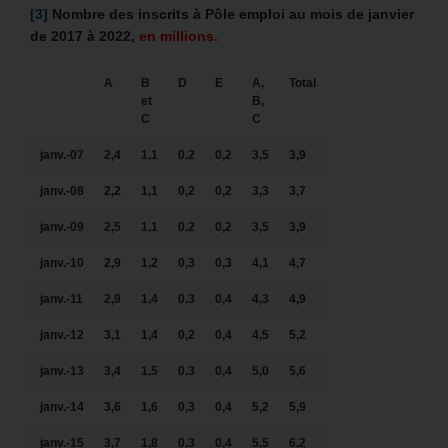
[3]
Nombre des inscrits à Pôle emploi au mois de janvier
de 2017 à 2022,
en millions.
A
B
D
E
A,
Total
et
B,
C
C
janv.-07
2,4
1,1
0,2
0,2
3,5
3,9
janv.-08
2,2
1,1
0,2
0,2
3,3
3,7
janv.-09
2,5
1,1
0,2
0,2
3,5
3,9
janv.-10
2,9
1,2
0,3
0,3
4,1
4,7
janv.-11
2,9
1,4
0,3
0,4
4,3
4,9
janv.-12
3,1
1,4
0,2
0,4
4,5
5,2
janv.-13
3,4
1,5
0,3
0,4
5,0
5,6
janv.-14
3,6
1,6
0,3
0,4
5,2
5,9
janv.-15
3,7
1,8
0,3
0,4
5,5
6,2