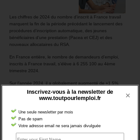
Les chiffres de 2024 du nombre d’inscrit à France travail
marquent la fin de la période précédant le lancement des
procédures d’inscription automatique, des jeunes
bénéficiaires d’une prestation (Pacea et CEJ) et des
nouveaux allocataires du RSA.
En France entière, le nombre de demandeurs d’emploi,
inscrits à France travail, s’élève à 6 255 100 au 4ème
trimestre 2024.
Sur l’année 2024, il a globalement augmenté de +1,5%.
Inscrivez-vous à la newsletter de
×
Mais surtout, en catégorie A, le nombre des inscrits (sans
www.toutpourlemploi.fr
emploi et tenus de rechercher un emploi) a augmenté de
106 200 (soit +3,5%).
Une seule newsletter par mois
Pas de spam
Plus généralement, le nombre des inscrits tenus de
Votre adresse email ne sera jamais divulguée
rechercher un emploi (A, B ou C) aura augmenté de 97 200
sur un an (soit +1,8%).