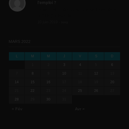
l’emploi ?
l'amélioration des conditions de travail dans
le BTP (Le taux de...
10 juin 2019 -
tony
MARS 2022
L
M
M
J
V
S
D
1
2
3
4
5
6
7
8
9
10
11
12
13
14
15
16
17
18
19
20
21
22
23
24
25
26
27
28
29
30
31
« Fév
Avr »