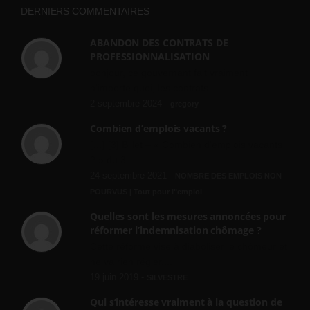
DERNIERS COMMENTAIRES
ABANDON DES CONTRATS DE
PROFESSIONNALISATION
bonjour, ce gouvernant fait vraiment
n'importe quoi, les contrats...
2 septembre 2024 -
gregory
Combien d’emplois vacants ?
[…] [3] Billet – « Combien d’emplois vacants
? » du 3...
24 septembre 2021 -
NOMBRE DES EMPLOIS NON
POURVUS | Tout pour l"emploi
Quelles sont les mesures annoncées pour
réformer l’indemnisation chômage ?
Cette réforme vise à diaboliser le chômeur et
ne va rien régler....
19 juin 2019 -
SILVESTRE
Qui s’intéresse vraiment à la question de