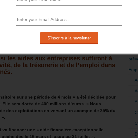
signer des Accords jusqu’à la fin 2022.
RÉDI
orte des réponses sur les modalités
POLI
s
[6]
sur son site
[7]
.
>Décri
IES EN CHÔMAGE PARTIEL DEVRAIENT
CATÉ
 si les aides aux entreprises suffiront à
brèv
vité, de la trésorerie et de l’emploi dans
Empl
rnés.
A
A
ansitoire sur une période de 4 mois » a été décidée pour
A
 Elle sera dotée de 400 millions d’euros. « Nous
erie des exploitations en versant un acompte de 25% du
C
 ».
C
 va financer une « aide financière exceptionnelle
D
pêche dès le 16 mars et jusqu’au 31 juillet ».