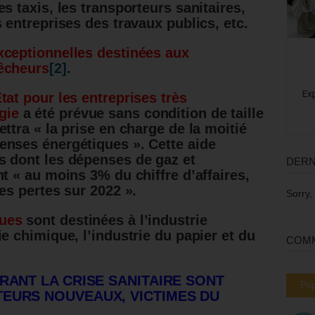
es taxis, les transporteurs sanitaires,
s entreprises des travaux publics, etc.
xceptionnelles destinées aux
êcheurs
[2]
.
tat pour les entreprises très
gie
a été prévue sans condition de taille
ettra « la prise en charge de la moitié
enses énergétiques ». Cette aide
s dont les dépenses de gaz et
DERN
nt « au moins 3% du chiffre d’affaires,
des pertes sur 2022 ».
Sorry,
ques
sont destinées à l’industrie
ie chimique, l’industrie du papier et du
COMM
RANT LA CRISE SANITAIRE SONT
Pop
EURS NOUVEAUX, VICTIMES DU