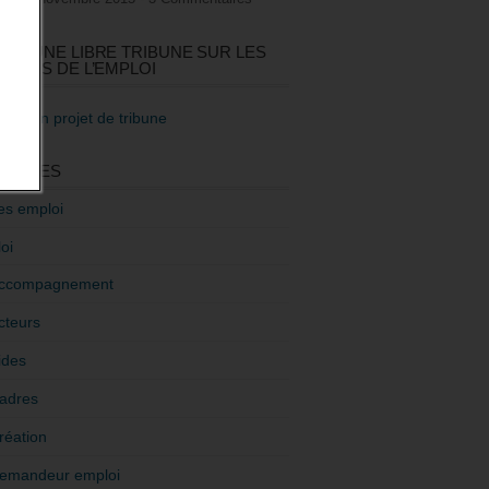
GEZ UNE LIBRE TRIBUNE SUR LES
TIQUES DE L’EMPLOI
re mon projet de tribune
GORIES
es emploi
oi
ccompagnement
cteurs
ides
adres
réation
emandeur emploi