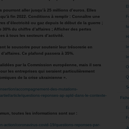
E
pourront aller jusqu’à 25 millions d’euros. Elles
F
qu’à fin 2022. Conditions à remplir : Connaître une
s d’électricité ou gaz depuis le début de la guerre ;
f
 30% du chiffre d’affaires ; Afficher des pertes
es à tous les secteurs d’activité.
H
I
ent le souscrire pour soutenir leur trésorerie en
 d’affaires. Ce plafond passera à 35%.
I
validées par la Commission européenne, mais il sera
O
pour les entreprises qui seraient particulièrement
Q
miques de la crise ukrainienne ».
S
et-insertion/accompagnement-des-mutations-
rtiel/article/questions-reponses-ap-apld-dans-le-contexte-
Fich
E
ommun, toutes les informations sont sur :
F
e-en-action/coronavirus-covid-19/questions-reponses-par-
J