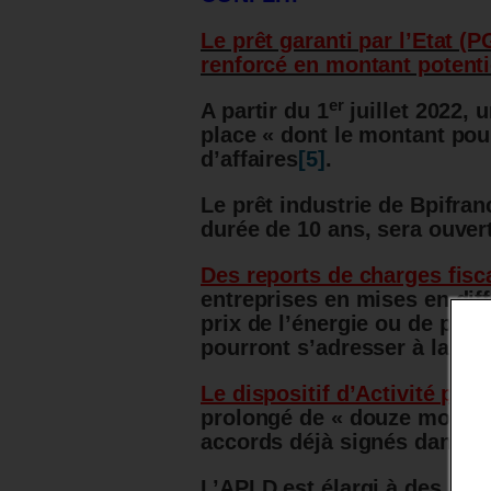
Le prêt garanti par l’Etat (
renforcé en montant potenti
er
A partir du 1
juillet 2022,
place « dont le montant pou
d’affaires
[5]
.
Le prêt industrie de Bpifran
durée de 10 ans, sera ouver
Des reports de charges fisca
entreprises en mises en dif
prix de l’énergie ou de pert
pourront s’adresser à la DG
Le dispositif d’Activité par
prolongé de « douze mois s
accords déjà signés dans c
L’APLD est élargi à des bra