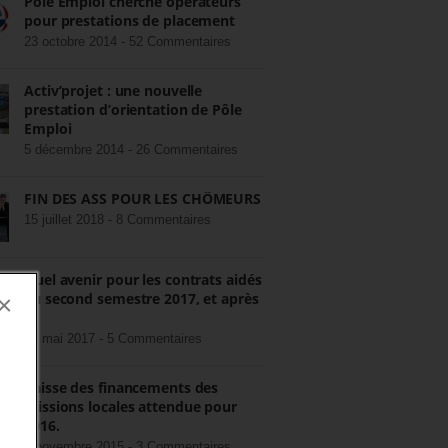
Pôle Emploi cherche opérateurs
pour prestations de placement
23 octobre 2014 -
52 Commentaires
Activ’projet : une nouvelle
prestation d’orientation de Pôle
Emploi
5 décembre 2014 -
26 Commentaires
FIN DES ASS POUR LES CHÔMEURS
15 juillet 2018 -
8 Commentaires
Quel avenir pour les contrats aidés
au second semestre 2017, et après
×
?
22 mai 2017 -
5 Commentaires
Baisse des financements des
missions locales attendue pour
2016.
3 novembre 2015 -
3 Commentaires