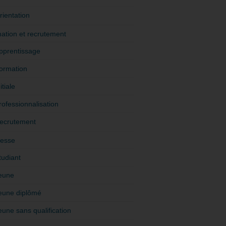
rientation
ation et recrutement
pprentissage
ormation
itiale
rofessionnalisation
ecrutement
esse
tudiant
eune
eune diplômé
eune sans qualification