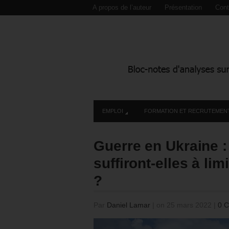
A propos de l’auteur
Présentation
Cont
EMPLOI
FORMATION ET RECRUTEMEN
Guerre en Ukraine :
suffiront-elles à lim
?
Par
Daniel Lamar
|
on 25 mars 2022
|
0 