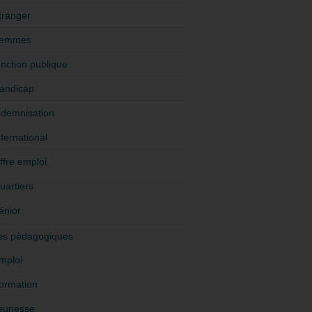
tranger
emmes
onction publique
andicap
ndemnisation
nternational
ffre emploi
uartiers
énior
es pédagogiques
mploi
ormation
eunesse