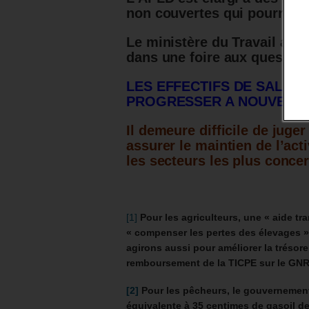
non couvertes qui pourront 
Le ministère du Travail app
dans une foire aux question
LES EFFECTIFS DE SALAR
PROGRESSER A NOUVEAU.
Il demeure difficile de juger
assurer le maintien de l’acti
les secteurs les plus conce
[1]
Pour les agriculteurs, une « aide tr
« compenser les pertes des élevages ».
agirons aussi pour améliorer la trésor
remboursement de la TICPE sur le GNR
[2]
Pour les pêcheurs,
le gouvernement
équivalente à 35 centimes de gasoil de 