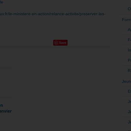
le
O
ouv.fr/le-ministere-en-action/relance-activite/preserver-les-
Form
A
F
Save
In
P
R
Jeun
E
J
en
anvier
J
J