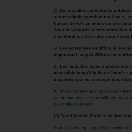
[3]
De nouvelles subventions publiques 
seront valables pendant neuf mois, jus
hausse de 40% au moins sur ses facture
Avoir des factures représentant plus de
d’exploitation. Ces aides seront ouvert
[4]
Les entreprises en difficulté pouvai
empruntant jusqu’à 25% de leur chiffre
[5]
Les modalités doivent encore être 
accessible jusqu’à la fin de l’année « 
impactées par les conséquences écono
[6]
https://travail-emploi.gouv.fr/emploi-
economiques/activite-partielle-chomage-pa
du-conflit-en-ukraine
[7]
Pour l’Activité Partielle de droit c
https://travail-emploi.gouv.fr/le-minister