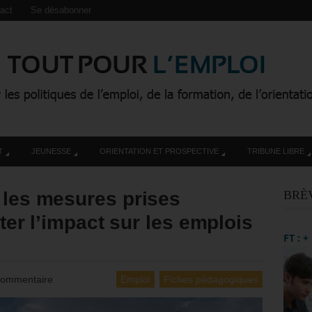
act
Se désabonner
T
JEUNESSE
ORIENTATION ET PROSPECTIVE
TRIBUNE LIBRE
 les mesures prises
BRÈ
iter l’impact sur les emplois
FT : 
Commentaire
Emploi
Fiches pédagogiques