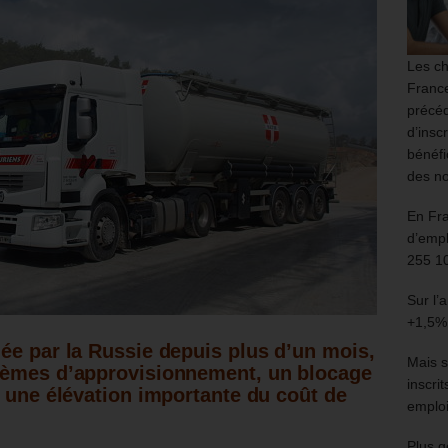
Les ch
France
précéd
d’insc
bénéfi
des no
En Fr
d’empl
255 1
Sur l’
+1,5%
ée par la Russie depuis plus d’un mois,
Mais s
lèmes d’approvisionnement, un blocage
inscri
t une élévation importante du coût de
emploi
Plus g