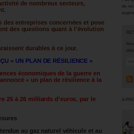
activité de nombreux secteurs,
de rec
nt.
augmen
és des entreprises concernées et pose
nt des questions quant à l’évolution
RE
Rece
araissent durables à ce jour.
déba
U « UN PLAN DE RÉSILIENCE »
uences économiques de la guerre en
annoncé « un plan de résilience à la
.
e 25 à 26 milliards d’euros, par le
A PR
esures
tendue au gaz naturel véhicule et au