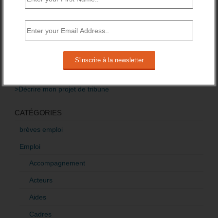
Baisse des financements des missions locales
attendue pour 2016.
3 novembre 2015 -
3 Commentaires
RÉDIGEZ UNE LIBRE TRIBUNE SUR LES POLITIQUES
DE L’EMPLOI
>Décrire mon projet de tribune
CATÉGORIES
brèves emploi
Emploi
Accompagnement
Acteurs
Aides
Cadres