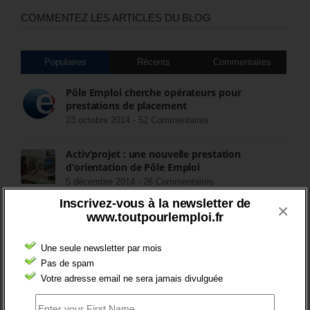
COMMENTEZ LES ARTICLES DU BLOG
Populaires
Récents
Commentaires
Pôle Emploi cherche opérateurs pour
prestations de placement
23 octobre 2014 -
52 Commentaires
Activ’projet : une nouvelle prestation
d’orientation de Pôle Emploi
5 décembre 2014 -
26 Commentaires
Inscrivez-vous à la newsletter de
×
FIN DES ASS POUR LES CHÔMEURS
www.toutpourlemploi.fr
15 juillet 2018 -
8 Commentaires
Une seule newsletter par mois
Pas de spam
Quel avenir pour les contrats aidés au second
Votre adresse email ne sera jamais divulguée
semestre 2017, et après ?
22 mai 2017 -
5 Commentaires