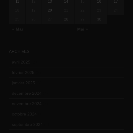
11
12
13
14
15
16
17
18
19
20
21
22
23
24
25
26
27
28
29
30
« Mar
Mai »
ARCHIVES
avril 2025
(2)
février 2025
(3)
janvier 2025
(6)
décembre 2024
(4)
novembre 2024
(7)
octobre 2024
(10)
septembre 2024
(6)