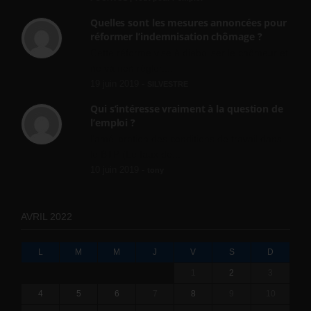
Quelles sont les mesures annoncées pour
réformer l’indemnisation chômage ?
Cette réforme vise à diaboliser le chômeur et
ne va rien régler....
19 juin 2019 -
SILVESTRE
Qui s’intéresse vraiment à la question de
l’emploi ?
l'amélioration des conditions de travail dans
le BTP (Le taux de...
10 juin 2019 -
tony
AVRIL 2022
L
M
M
J
V
S
D
1
2
3
4
5
6
7
8
9
10