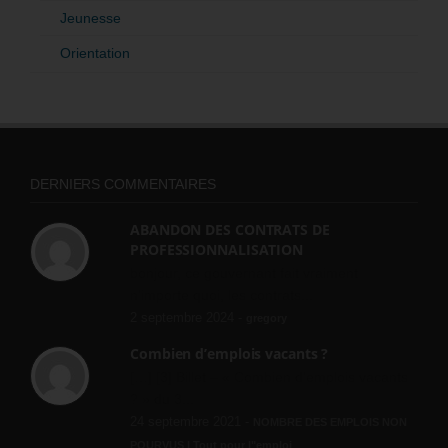
Jeunesse
Orientation
DERNIERS COMMENTAIRES
ABANDON DES CONTRATS DE
PROFESSIONNALISATION
bonjour, ce gouvernant fait vraiment
n'importe quoi, les contrats...
2 septembre 2024 -
gregory
Combien d’emplois vacants ?
[…] [3] Billet – « Combien d’emplois vacants
? » du 3...
24 septembre 2021 -
NOMBRE DES EMPLOIS NON
POURVUS | Tout pour l"emploi