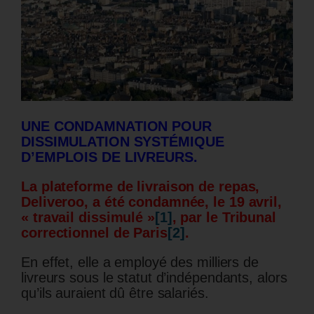
UNE CONDAMNATION POUR
DISSIMULATION SYST
É
MIQUE
D’EMPLOIS DE LIVREURS.
La plateforme de livraison de repas,
Deliveroo, a été condamnée, le 19 avril,
« travail dissimulé »
[1]
, par le Tribunal
correctionnel de Paris
[2]
.
En effet, elle a employé des milliers de
livreurs sous le statut d’indépendants, alors
qu’ils auraient dû être salariés.