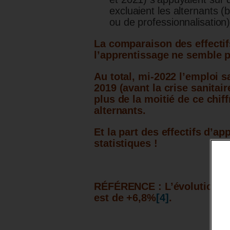
excluaient les alternants (
ou de professionnalisation)
La comparaison des effectifs 
l’apprentissage ne semble p
Au total, mi-2022 l’emploi s
2019 (avant la crise sanitai
plus de la moitié de ce chiff
alternants.
Et la part des effectifs d’ap
statistiques !
RÉFÉRENCE : L’évolution des
est de +6,8%
[4]
.