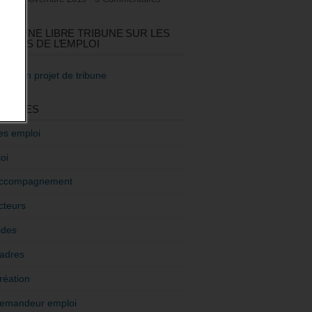
GEZ UNE LIBRE TRIBUNE SUR LES
TIQUES DE L’EMPLOI
re mon projet de tribune
GORIES
es emploi
oi
ccompagnement
cteurs
ides
adres
réation
emandeur emploi