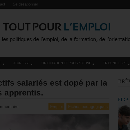
act
Se désabonner
T
JEUNESSE
ORIENTATION ET PROSPECTIVE
TRIBUNE LIBRE
ifs salariés est dopé par la
BRÈ
 apprentis.
FT : 
mmentaire
Emploi
Fiches pédagogiques