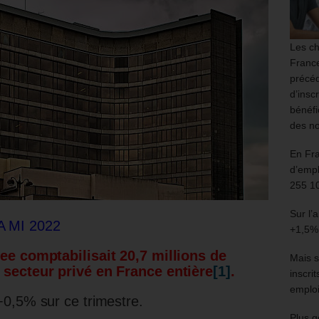
Les ch
France
précéd
d’insc
bénéfi
des no
En Fr
d’empl
255 1
Sur l’
 MI 2022
+1,5%
see comptabilisait 20,7 millions de
Mais s
 secteur privé en France entière
[1]
.
inscri
emploi
0,5% sur ce trimestre.
Plus g