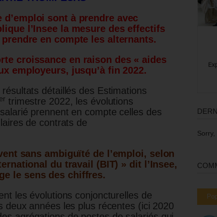
e d’emploi sont à prendre avec
ique l’Insee la mesure des effectifs
r prendre en compte les alternants.
rte croissance en raison des « aides
aux employeurs, jusqu’à fin 2022.
 résultats détaillés des Estimations
er
trimestre 2022, les évolutions
i salarié prennent en compte celles des
DERN
ulaires de contrats de
Sorry,
èvent sans ambiguïté de l’emploi, selon
ernational du travail (BIT) » dit l’Insee,
COMM
e le sens des chiffres.
sent les évolutions conjoncturelles de
Pop
les deux années les plus récentes (ici 2020
des agrégations de postes de salariés qui