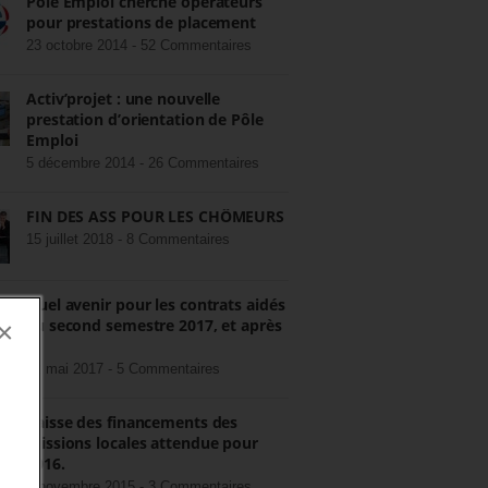
Pôle Emploi cherche opérateurs
pour prestations de placement
23 octobre 2014 -
52 Commentaires
Activ’projet : une nouvelle
prestation d’orientation de Pôle
Emploi
5 décembre 2014 -
26 Commentaires
FIN DES ASS POUR LES CHÔMEURS
15 juillet 2018 -
8 Commentaires
Quel avenir pour les contrats aidés
au second semestre 2017, et après
×
?
22 mai 2017 -
5 Commentaires
Baisse des financements des
missions locales attendue pour
2016.
3 novembre 2015 -
3 Commentaires