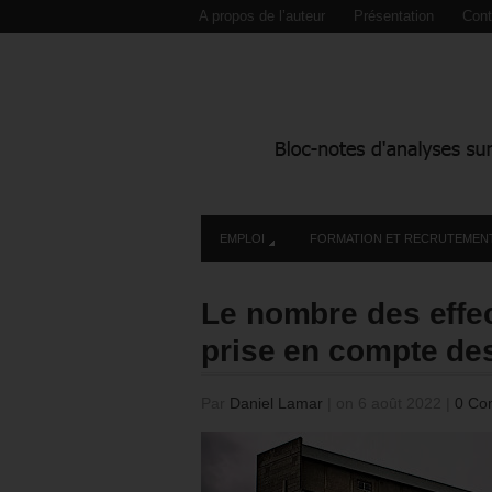
A propos de l’auteur
Présentation
Cont
EMPLOI
FORMATION ET RECRUTEMEN
Le nombre des effect
prise en compte des
Par
Daniel Lamar
|
on 6 août 2022
|
0 Co