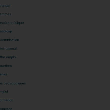
tranger
emmes
onction publique
andicap
ndemnisation
nternational
ffre emploi
uartiers
énior
es pédagogiques
mploi
ormation
eunesse