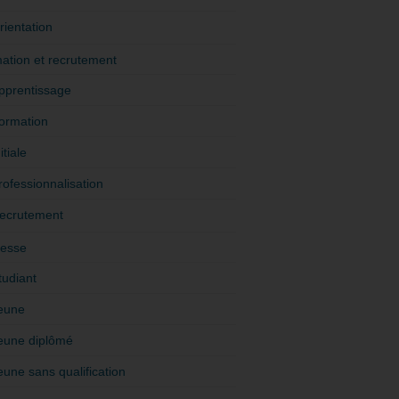
rientation
ation et recrutement
pprentissage
ormation
itiale
rofessionnalisation
ecrutement
esse
tudiant
eune
eune diplômé
eune sans qualification