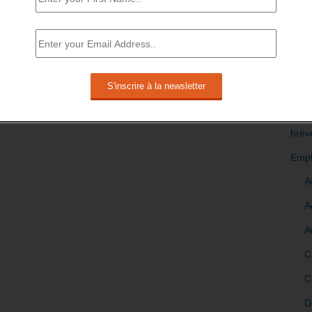
 05/08/2022 –
Données corrigées des variations
eaux d’emploi – Champ : France (hors Mayotte),
RÉDI
POLI
 Insee, estimations d’emploi ; estimations
ee.
>Décri
estre 2022 dans le secteur privé.
CATÉ
brèv
Empl
A
A
A
C
C
D