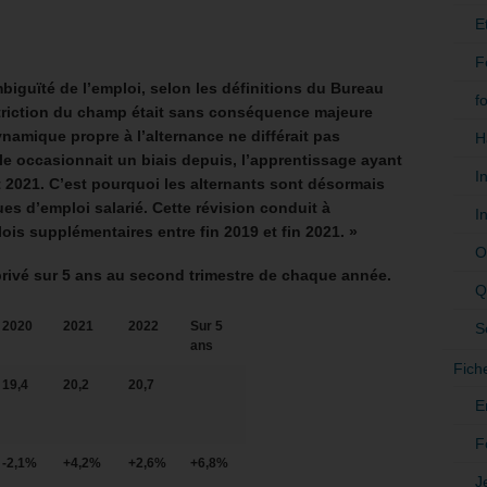
E
F
mbiguïté de l’emploi, selon les définitions du Bureau
f
restriction du champ était sans conséquence majeure
namique propre à l’alternance ne différait pas
H
lle occasionnait un biais depuis, l’apprentissage ayant
I
 2021. C’est pourquoi les alternants sont désormais
ues d’emploi salarié. Cette révision conduit à
I
ois supplémentaires entre fin 2019 et fin 2021. »
O
privé sur 5 ans au second trimestre de chaque année.
Q
2020
2021
2022
Sur 5
S
ans
Fich
19,4
20,2
20,7
E
F
-2,1%
+4,2%
+2,6%
+6,8%
J