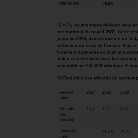
TERTIAIRE
75,9%
[3]
« Or, les alternants relèvent sans a
international du travail (BIT). Cette 
jusqu’en 2019, dans la mesure où la dy
nettement du reste de l’emploi. Mais e
fortement augmenté en 2020 et surtout
inclus explicitement dans les statistiq
comptabiliser 240 000 créations d’empl
[4]
Évolution des effectifs du secteur 
Secteur
2017
2018
2019
privé
Effectifs
19,3
19,5
19,8
(en
millions)
Évolution
+1,2%
+1,3%
en%