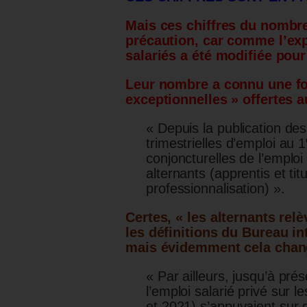
Mais ces chiffres du nombr
précaution, car comme l’expl
salariés a été modifiée pou
Leur nombre a connu une fo
exceptionnelles » offertes 
« Depuis la publication des
trimestrielles d’emploi au 1
conjoncturelles de l’emplo
alternants (apprentis et tit
professionnalisation) ».
Certes, « les alternants rel
les définitions du Bureau int
mais évidemment cela chang
« Par ailleurs, jusqu’à pré
l’emploi salarié privé sur 
et 2021) s’appuyaient sur 