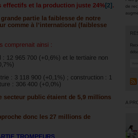
 effectifs et la production juste 24%
[2]
.
de rec
augmen
grande partie la faiblesse de notre
ur comme à l’international (faiblesse
RE
s comprenait ainsi :
Rece
déba
 : 12 965 700 (+0,6%) et le tertiaire non
0,7%)
trie : 3 118 900 (+0,1%) ; construction : 1
lture : 306 400 (+0,0%)
e secteur public étaient de 5,9 millions
A PR
approche donc les 27 millions de
ARTIE TROMPEURS