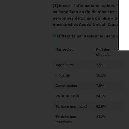
o
[1]
Insee – Informations rapides N
208
saisonnières en fin de trimestre ; niv
personnes de 15 ans ou plus – Source :
trimestrielles Acoss-Urssaf, Dares, Ins
[2]
Effectifs par secteur au second sem
Par secteur
Part des
effectifs
Agriculture
1,5%
Industrie
15,1%
Construction
7,6%
PRODUCTION
24,1%
Tertiaire marchand
62,6%
Tertiaire non
13,2%
marchand