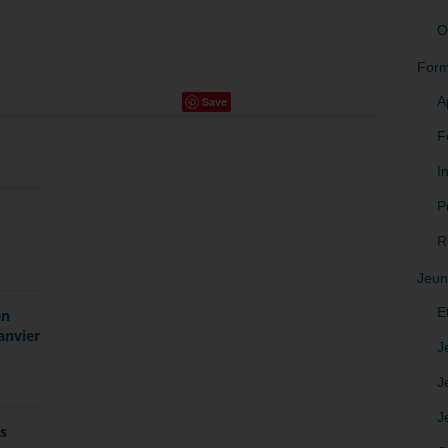
O
Form
A
Save
F
In
P
R
Jeun
E
en
anvier
J
J
J
es