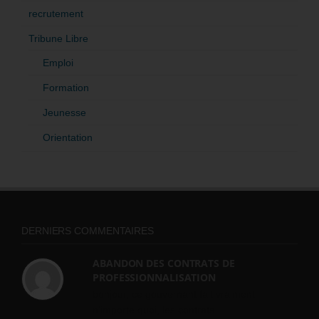
recrutement
Tribune Libre
Emploi
Formation
Jeunesse
Orientation
DERNIERS COMMENTAIRES
ABANDON DES CONTRATS DE
PROFESSIONNALISATION
bonjour, ce gouvernant fait vraiment
n'importe quoi, les contrats...