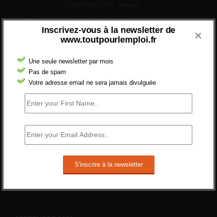
2 septembre 2024 -
gregory
Combien d’emplois vacants ?
Inscrivez-vous à la newsletter de
×
[…] [3] Billet – « Combien d’emplois vacants
www.toutpourlemploi.fr
? » du 3...
24 septembre 2021 -
NOMBRE DES EMPLOIS NON
Une seule newsletter par mois
POURVUS | Tout pour l"emploi
Pas de spam
Votre adresse email ne sera jamais divulguée
Quelles sont les mesures annoncées pour
réformer l’indemnisation chômage ?
Cette réforme vise à diaboliser le chômeur et
ne va rien régler....
19 juin 2019 -
SILVESTRE
Qui s’intéresse vraiment à la question de
l’emploi ?
l'amélioration des conditions de travail dans
le BTP (Le taux de...
10 juin 2019 -
tony