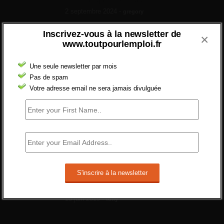
2 septembre 2024 -
gregory
Combien d’emplois vacants ?
Inscrivez-vous à la newsletter de
×
[…] [3] Billet – « Combien d’emplois vacants
www.toutpourlemploi.fr
? » du 3...
24 septembre 2021 -
NOMBRE DES EMPLOIS NON
Une seule newsletter par mois
POURVUS | Tout pour l"emploi
Pas de spam
Votre adresse email ne sera jamais divulguée
Quelles sont les mesures annoncées pour
réformer l’indemnisation chômage ?
Cette réforme vise à diaboliser le chômeur et
ne va rien régler....
19 juin 2019 -
SILVESTRE
Qui s’intéresse vraiment à la question de
l’emploi ?
l'amélioration des conditions de travail dans
le BTP (Le taux de...
10 juin 2019 -
tony