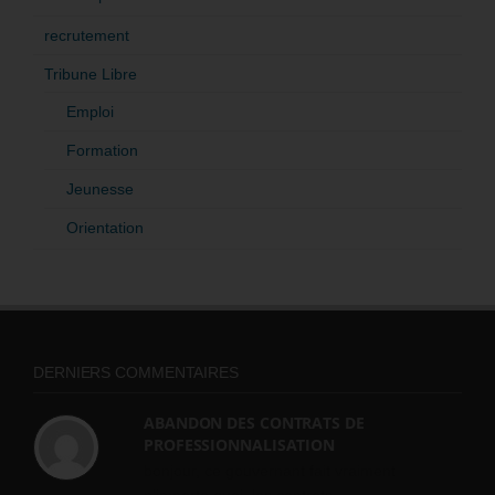
recrutement
Tribune Libre
Emploi
Formation
Jeunesse
Orientation
DERNIERS COMMENTAIRES
ABANDON DES CONTRATS DE
PROFESSIONNALISATION
bonjour, ce gouvernant fait vraiment
n'importe quoi, les contrats...