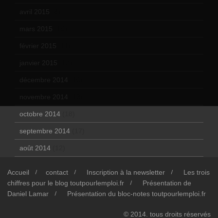
avril 2015
(8)
mars 2015
(10)
février 2015
(11)
janvier 2015
(12)
décembre 2014
(10)
novembre 2014
(13)
octobre 2014
(18)
septembre 2014
(17)
août 2014
(12)
Accueil
contact
Inscription à la newsletter
Les trois
chiffres pour le blog toutpourlemploi.fr
Présentation de
Daniel Lamar
Présentation du bloc-notes toutpourlemploi.fr
© 2014. tous droits réservés