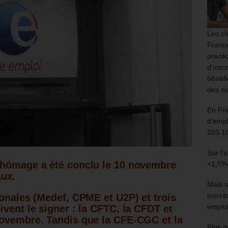
Les ch
France
précéd
d’insc
bénéfi
des no
En Fr
d’empl
255 1
Sur l’
chômage a été conclu le 10 novembre
+1,5%
aux.
Mais s
inscri
ronales (Medef, CPME et U2P) et trois
emploi
vent le signer : la CFTC, la CFDT et
novembre.
Tandis que la CFE-CGC et la
Plus g