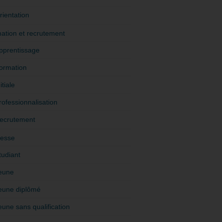
rientation
ation et recrutement
pprentissage
ormation
itiale
rofessionnalisation
ecrutement
esse
tudiant
eune
eune diplômé
eune sans qualification