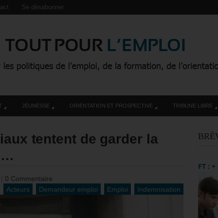
act
Se désabonner
T
JEUNESSE
ORIENTATION ET PROSPECTIVE
TRIBUNE LIBRE
iaux tentent de garder la
BRÈ
ic…
FT : 
3
|
0 Commentaire
Acteurs
Demandeur emploi
Emploi
Indemnisation