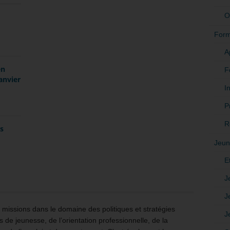
O
Form
A
en
F
anvier
In
P
R
es
Jeun
E
J
J
issions dans le domaine des politiques et stratégies
J
 de jeunesse, de l’orientation professionnelle, de la