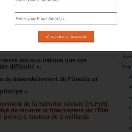
mploi.
Il s’agit de la confirmation de la
aires sociaux, patronaux et syndicaux,
RÉDI
 de voir les excédents de l’Unédic
POLI
 procéder à son désendettement.
>Décri
révu des ponctions supplémentaires sur
e-chômage pour financer les mesures
CATÉ
rmation des chômeurs.
brèv
enaires sociaux indique que ces
e difficulté »,
Empl
A
fs de désendettement de l’Unédic et
A
principe ».
A
ancement de la Sécurité sociale (PLFSS),
C
déjà de minorer le financement de l’État
 prévu) à hauteur de 2 milliards
C
D