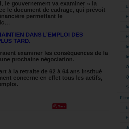
il, le gouvernement va examiner « la
E
vec le document de cadrage, qui prévoit
inancière permettant le
F
dic…
f
MAINTIEN DANS L’EMPLOI DES
H
PLUS TARD.
I
vraient examiner les conséquences de la
I
d’une prochaine négociation.
O
t à la retraite de 62 à 64 ans institué
Q
ent concerne en effet tous les actifs,
emploi.
S
Fich
Save
E
F
J