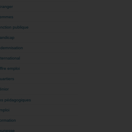
tranger
emmes
onction publique
andicap
ndemnisation
nternational
ffre emploi
uartiers
énior
es pédagogiques
mploi
ormation
eunesse