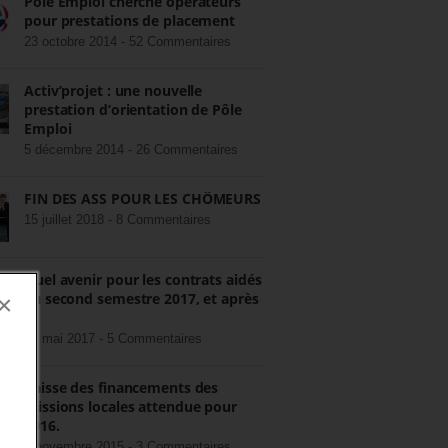
Pôle Emploi cherche opérateurs
pour prestations de placement
23 octobre 2014 -
52 Commentaires
Activ’projet : une nouvelle
prestation d’orientation de Pôle
Emploi
5 décembre 2014 -
26 Commentaires
FIN DES ASS POUR LES CHÔMEURS
15 juillet 2018 -
8 Commentaires
Quel avenir pour les contrats aidés
au second semestre 2017, et après
×
?
22 mai 2017 -
5 Commentaires
Baisse des financements des
missions locales attendue pour
2016.
3 novembre 2015 -
3 Commentaires