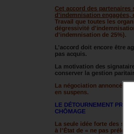
Cet accord des partenaires 
d’indemnisation engagées, 
Travail que toutes les organ
dégressivité d’indemnisatio
d’indemnisation de 25%).
L’accord doit encore être a
pas acquis.
La motivation des signatair
conserver la gestion paritai
La négociation annoncée de
en suspens.
LE DÉTOURNEMENT PRÉVU
CHÔMAGE
La seule idée forte des sig
à l’État de « ne pas préleve