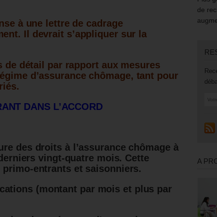
de rec
augmen
nse à une lettre de cadrage
ment.
Il devrait s’appliquer sur la
RE
s de détail par rapport aux mesures
Rece
régime d’assurance chômage, tant pour
déba
riés
.
RANT DANS L’ACCORD
ture des droits à l’assurance chômage à
 derniers vingt-quatre mois. Cette
A PR
primo-entrants et saisonniers.
cations (montant par mois et plus par