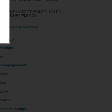
GEZ UNE LIBRE TRIBUNE SUR LES
TIQUES DE L’EMPLOI
re mon projet de tribune
GORIES
es emploi
oi
ccompagnement
cteurs
ides
adres
réation
emandeur emploi