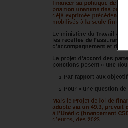
financer sa politique de l’e
position unanime des parten
déjà exprimée précédemment
mobilisés à la seule fin de
Le ministère du Travail a p
les recettes de l’assuranc
d’accompagnement et de fo
Le projet d’accord des part
ponctions posent « une doubl
Par rapport aux objecti
Pour « une question de 
Mais le Projet de loi de fin
adopté via un 49.3, prévoit 
à l’Unédic (financement CSG
d’euros, dès 2023.