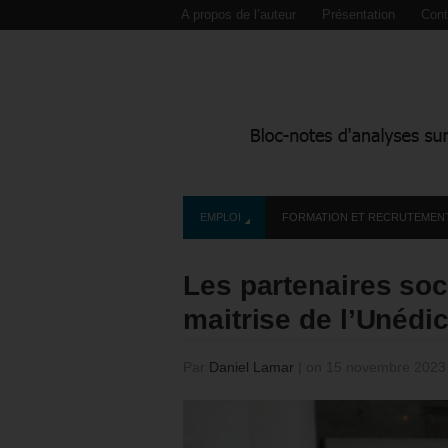
A propos de l’auteur
Présentation
Cont
EMPLOI
FORMATION ET RECRUTEMEN
Les partenaires soc
maitrise de l’Unéd
Par
Daniel Lamar
|
on 15 novembre 202