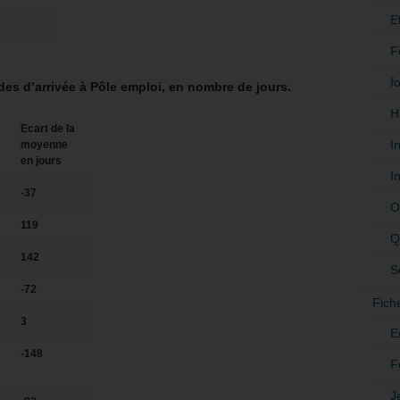
E
F
f
des d’arrivée à Pôle emploi, en nombre de jours.
H
Ecart de la
I
moyenne
en jours
I
-37
O
119
Q
142
S
-72
Fich
3
E
-148
F
J