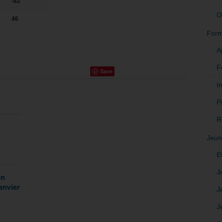
-82
O
46
Form
A
F
Save
In
P
R
Jeun
E
J
en
anvier
J
J