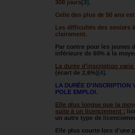
308 jours
[3]
.
Celle des plus de 50 ans es
Les difficultés des seniors
clairement.
Par contre pour les jeunes 
inférieure de 60% à la moye
La durée d’inscription vari
(écart de 2,6%)
[4]
.
LA DURÉE D’INSCRIPTION 
POLE EMPLOI.
Elle plus longue que la mo
suite à un licenciement :
li
un autre type de licenciemen
Elle plus courte lors d’une 