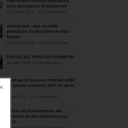
Pôle Emploi cherche opérateurs
pour prestations de placement
23 octobre 2014 -
52 Commentaires
Activ’projet : une nouvelle
prestation d’orientation de Pôle
Emploi
5 décembre 2014 -
26 Commentaires
FIN DES ASS POUR LES CHÔMEURS
15 juillet 2018 -
8 Commentaires
Quel avenir pour les contrats aidés
au second semestre 2017, et après
×
?
22 mai 2017 -
5 Commentaires
Baisse des financements des
missions locales attendue pour
2016.
3 novembre 2015 -
3 Commentaires