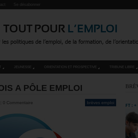
act
Se désabonner
T
JEUNESSE
ORIENTATION ET PROSPECTIVE
TRIBUNE LIBRE
OIS A PÔLE EMPLOI
BRÈ
3
|
0 Commentaire
brèves emploi
FT : 