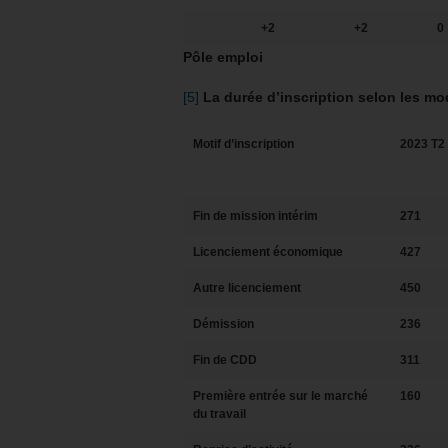
+2
+2
0
Pôle emploi
[5]
La durée d’inscription selon les mo
Motif d’inscription
2023 T2
Fin de mission intérim
271
Licenciement économique
427
Autre licenciement
450
Démission
236
Fin de CDD
311
Première entrée sur le marché
160
du travail