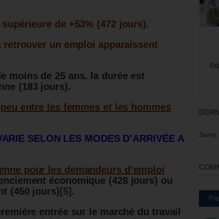
t supérieure de +53% (472 jours).
 à retrouver un emploi apparaissent
de moins de 25 ans, la durée est
nne (183 jours).
e peu entre les femmes et les hommes
DERN
Sorry,
VARIE SELON LES MODES D’ARRIVÉE A
COMM
yenne pour les demandeurs d’emploi
cenciement économique (428 jours) ou
t (450 jours)
[5]
.
Pop
première entrée sur le marché du travail