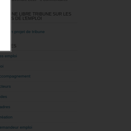
GEZ UNE LIBRE TRIBUNE SUR LES
TIQUES DE L’EMPLOI
re mon projet de tribune
GORIES
es emploi
oi
ccompagnement
cteurs
ides
adres
réation
emandeur emploi