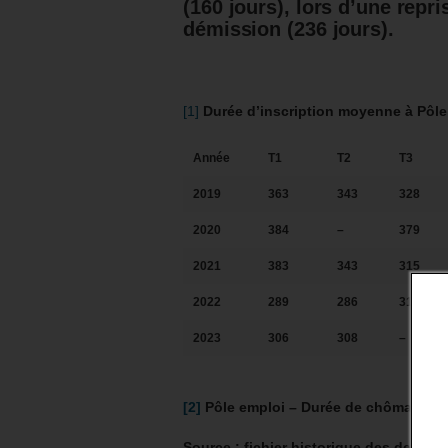
(160 jours), lors d’une repri
démission (236 jours).
[1]
Durée d’inscription moyenne à Pôle
Année
T1
T2
T3
2019
363
343
328
2020
384
–
379
2021
383
343
315
2022
289
286
318
2023
306
308
–
[2]
Pôle emploi – Durée de chômage au
Source : fichier historique des deman