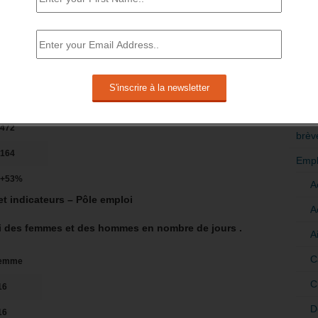
RÉDI
e (en jours).
POLI
>Décri
50 ans
478
CATÉ
472
brèv
164
Empl
+53%
A
et indicateurs –
Pôle emploi
A
oi des femmes et des hommes en nombre de jours .
A
C
emme
C
16
D
16