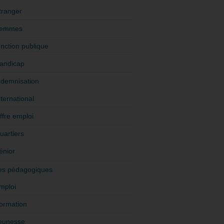
tranger
emmes
onction publique
andicap
ndemnisation
nternational
ffre emploi
uartiers
énior
es pédagogiques
mploi
ormation
eunesse