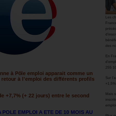
Les ch
France
précéd
d’insc
bénéfi
des no
En Fr
d’empl
255 1
enne à Pôle emploi apparait comme un
Sur l’
 retour à l’emploi des différents profils
+1,5%
Mais s
de +7,7% (+ 22 jours) entre le second
inscri
emploi
A POLE EMPLOI A ETE DE 10 MOIS AU
Plus g