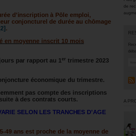
de rec
augmen
urée d’inscription à Pôle emploi,
ateur conjoncturel de durée au chômage
[2]
.
RE
é en moyenne inscrit 10 mois
Rece
déba
er
jours par rapport au 1
trimestre 2023
conjoncture économique du trimestre.
idemment pas compte des inscriptions
suite à des contrats courts.
A PR
 VARIE SELON LES TRANCHES D’AGE
25-49 ans est proche de la moyenne de