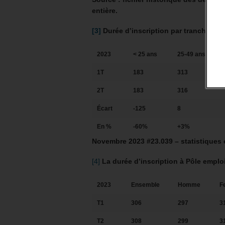
entière.
[3]
Durée d’inscription par tranche d’âg
2023
< 25 ans
25-49 ans
1T
183
313
2T
183
316
Écart
-125
8
En %
-60%
+3%
Novembre 2023 #23.039 – statistiques 
[4]
La durée d’inscription à Pôle empl
2023
Ensemble
Homme
F
T1
306
297
3
T2
308
299
3