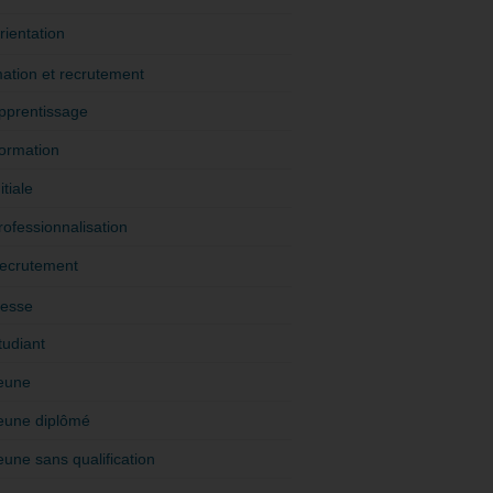
rientation
ation et recrutement
pprentissage
ormation
itiale
rofessionnalisation
ecrutement
esse
tudiant
eune
eune diplômé
eune sans qualification