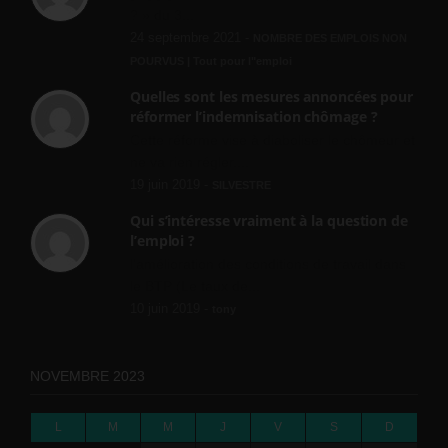
? » du 3...
24 septembre 2021 -
NOMBRE DES EMPLOIS NON
POURVUS | Tout pour l"emploi
Quelles sont les mesures annoncées pour
réformer l’indemnisation chômage ?
Cette réforme vise à diaboliser le chômeur et
ne va rien régler....
19 juin 2019 -
SILVESTRE
Qui s’intéresse vraiment à la question de
l’emploi ?
l'amélioration des conditions de travail dans
le BTP (Le taux de...
10 juin 2019 -
tony
NOVEMBRE 2023
L
M
M
J
V
S
D