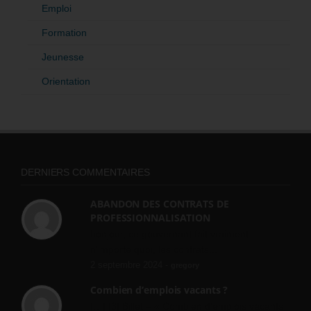
Emploi
Formation
Jeunesse
Orientation
DERNIERS COMMENTAIRES
ABANDON DES CONTRATS DE
PROFESSIONNALISATION
bonjour, ce gouvernant fait vraiment
n'importe quoi, les contrats...
2 septembre 2024 -
gregory
Combien d’emplois vacants ?
[…] [3] Billet – « Combien d’emplois vacants