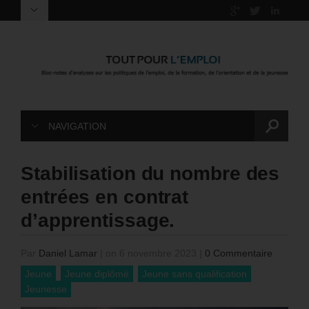
NAVIGATION
Stabilisation du nombre des
entrées en contrat
d’apprentissage.
Par
Daniel Lamar
|
on 6 novembre 2023
|
0 Commentaire
Jeune
Jeune diplômé
Jeune sans qualification
Jeunesse