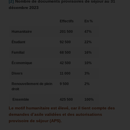
[2]
Nombre de documents provisoires de séjour au 31
décembre 2023
Effectifs
En %
Humanitaire
201 500
47%
Étudiant
92 500
22%
Familial
68 500
16%
Économique
42 500
10%
Divers
11 000
3%
Renouvellement de plein
9 500
2%
droit
Ensemble
425 500
100%
Le motif humanitaire est élevé, car il tient compte des
demandes d’asile validées et des autorisations
provisoire de séjour (APS).