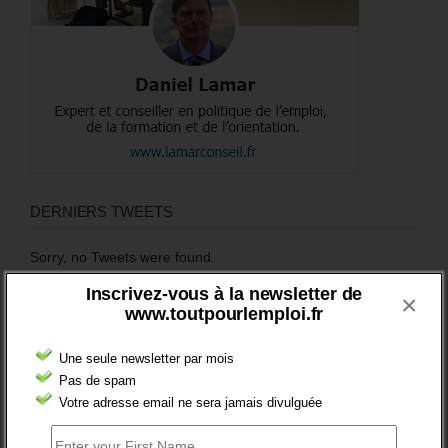
DERNIERS TWEETS
Sorry, no Tweets were found.
Inscrivez-vous à la newsletter de
×
www.toutpourlemploi.fr
COMMENTEZ LES ARTICLES DU BLOG
Une seule newsletter par mois
Pas de spam
Populaires
Récents
Commentaires
Votre adresse email ne sera jamais divulguée
Pôle Emploi cherche opérateurs pour