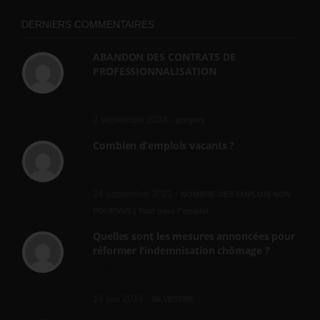
DERNIERS COMMENTAIRES
ABANDON DES CONTRATS DE
PROFESSIONNALISATION
bonjour, ce gouvernant fait vraiment
n'importe quoi, les contrats...
2 septembre 2024 -
gregory
Combien d’emplois vacants ?
[…] [3] Billet – « Combien d’emplois vacants
? » du 3...
24 septembre 2021 -
NOMBRE DES EMPLOIS NON
POURVUS | Tout pour l"emploi
Quelles sont les mesures annoncées pour
réformer l’indemnisation chômage ?
Cette réforme vise à diaboliser le chômeur et
ne va rien régler....
19 juin 2019 -
SILVESTRE