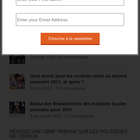
prestations de placement
23 octobre 2014 -
52 Commentaires
Activ’projet : une nouvelle prestation
d’orientation de Pôle Emploi
5 décembre 2014 -
26 Commentaires
FIN DES ASS POUR LES CHÔMEURS
15 juillet 2018 -
8 Commentaires
Quel avenir pour les contrats aidés au second
semestre 2017, et après ?
22 mai 2017 -
5 Commentaires
Baisse des financements des missions locales
attendue pour 2016.
3 novembre 2015 -
3 Commentaires
RÉDIGEZ UNE LIBRE TRIBUNE SUR LES POLITIQUES
DE L’EMPLOI