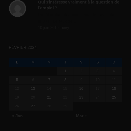
Qui s’intéresse vraiment à la question de
l’emploi ?
l'amélioration des conditions de travail dans
le BTP (Le taux de...
10 juin 2019 -
tony
FÉVRIER 2024
L
M
M
J
V
S
D
1
2
3
4
5
6
7
8
9
10
11
12
13
14
15
16
17
18
19
20
21
22
23
24
25
26
27
28
29
« Jan
Mar »