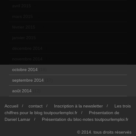
avril 2015
(8)
mars 2015
(10)
février 2015
(11)
janvier 2015
(12)
décembre 2014
(10)
novembre 2014
(13)
octobre 2014
(18)
septembre 2014
(17)
août 2014
(12)
Accueil
contact
Inscription à la newsletter
Les trois
chiffres pour le blog toutpourlemploi.fr
Présentation de
Daniel Lamar
Présentation du bloc-notes toutpourlemploi.fr
© 2014. tous droits réservés