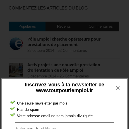
COMMENTEZ LES ARTICLES DU BLOG
Populaires
Récents
Commentaires
Pôle Emploi cherche opérateurs pour
prestations de placement
23 octobre 2014 -
52 Commentaires
Activ’projet : une nouvelle prestation
d’orientation de Pôle Emploi
5 décembre 2014 -
26 Commentaires
Inscrivez-vous à la newsletter de
×
www.toutpourlemploi.fr
FIN DES ASS POUR LES CHÔMEURS
15 juillet 2018 -
8 Commentaires
Une seule newsletter par mois
Pas de spam
Quel avenir pour les contrats aidés au second
Votre adresse email ne sera jamais divulguée
semestre 2017, et après ?
22 mai 2017 -
5 Commentaires