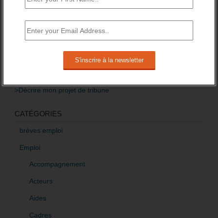
Baisse des financements des missions locales
attendue pour 2016.
3 novembre 2015 -
3 Commentaires
RÉDIGEZ UNE LIBRE TRIBUNE SUR LES POLITIQUES
DE L’EMPLOI
>Décrire mon projet de tribune
CATÉGORIES
brèves emploi
Emploi
Accompagnement
Acteurs
Aides
Cadres