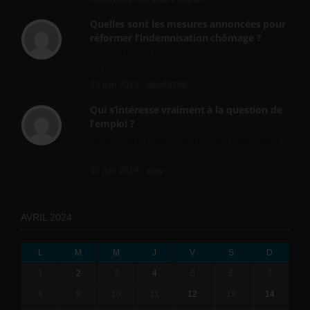
Quelles sont les mesures annoncées pour
réformer l’indemnisation chômage ?
Cette réforme vise à diaboliser le chômeur et
ne va rien régler....
19 juin 2019 -
SILVESTRE
Qui s’intéresse vraiment à la question de
l’emploi ?
l'amélioration des conditions de travail dans
le BTP (Le taux de...
10 juin 2019 -
tony
AVRIL 2024
L
M
M
J
V
S
D
1
2
3
4
5
6
7
8
9
10
11
12
13
14