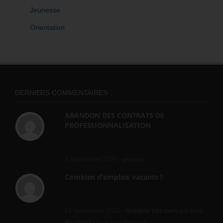
Jeunesse
Orientation
DERNIERS COMMENTAIRES
ABANDON DES CONTRATS DE
PROFESSIONNALISATION
bonjour, ce gouvernant fait vraiment
n'importe quoi, les contrats...
2 septembre 2024 -
gregory
Combien d’emplois vacants ?
[…] [3] Billet – « Combien d’emplois vacants
? » du 3...
24 septembre 2021 -
NOMBRE DES EMPLOIS NON
POURVUS | Tout pour l"emploi