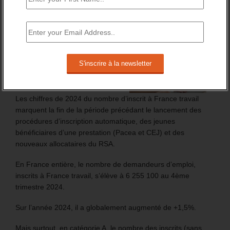
FT : + 100 000 INSCRITS EN 2024
Les chiffres de 2024 du nombre d’inscrit à France travail
marquent la fin de la période précédant le lancement des
procédures d’inscription automatique, des jeunes
bénéficiaires d’une prestation (Pacea et CEJ) et des
nouveaux allocataires du RSA.
En France entière, le nombre de demandeurs d’emploi,
inscrits à France travail, s’élève à 6 255 100 au 4ème
trimestre 2024.
Sur l’année 2024, il a globalement augmenté de +1,5%.
Mais surtout, en catégorie A, le nombre des inscrits (sans