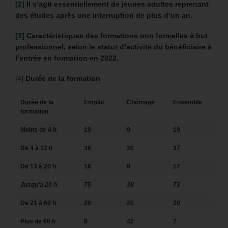
[2]
Il s’agit essentiellement de jeunes adultes reprenant
des études après une interruption de plus d’un an.
[3]
Caractéristiques des formations non formelles à but
professionnel, selon le statut d’activité du bénéficiaire à
l’entrée en formation en 2022.
[4]
Durée de la formation
Durée de la
Emploi
Chômage
Ensemble
formation
Moins de 4 h
19
9
19
De 4 à 12 h
38
20
37
De 13 à 20 h
18
9
17
Jusqu’à 20 h
75
38
73
De 21 à 60 h
20
20
20
Plus de 60 h
6
42
7