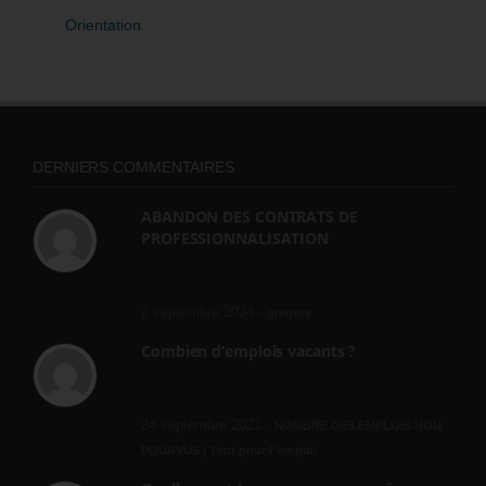
Orientation
DERNIERS COMMENTAIRES
ABANDON DES CONTRATS DE
PROFESSIONNALISATION
bonjour, ce gouvernant fait vraiment
n'importe quoi, les contrats...
2 septembre 2024 -
gregory
Combien d’emplois vacants ?
[…] [3] Billet – « Combien d’emplois vacants
? » du 3...
24 septembre 2021 -
NOMBRE DES EMPLOIS NON
POURVUS | Tout pour l"emploi