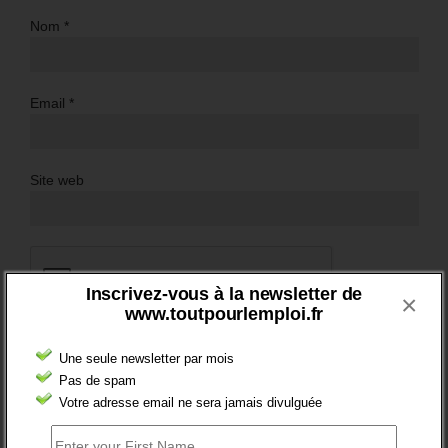
Nom
*
Email
*
Site web
Inscrivez-vous à la newsletter de
×
www.toutpourlemploi.fr
Une seule newsletter par mois
Pas de spam
Votre adresse email ne sera jamais divulguée
BRÈVES EMPLOI