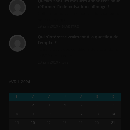
Quelles sont les mesures annoncées pour
réformer l’indemnisation chômage ?
Cette réforme vise à diaboliser le chômeur et
ne va rien régler....
19 juin 2019 -
SILVESTRE
Qui s’intéresse vraiment à la question de
l’emploi ?
l'amélioration des conditions de travail dans
le BTP (Le taux de...
10 juin 2019 -
tony
AVRIL 2024
L
M
M
J
V
S
D
1
2
3
4
5
6
7
8
9
10
11
12
13
14
15
16
17
18
19
20
21