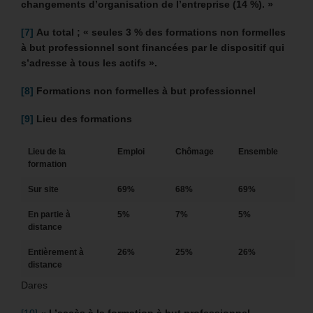
changements d’organisation de l’entreprise (14 %). »
[7]
Au total ; « seules 3 % des formations non formelles
à but professionnel sont financées par le dispositif qui
s’adresse à tous les actifs ».
[8]
Formations non formelles à but professionnel
[9]
Lieu des formations
Lieu de la
Emploi
Chômage
Ensemble
formation
Sur site
69%
68%
69%
En partie à
5%
7%
5%
distance
Entièrement à
26%
25%
26%
distance
Dares
[10]
«
L’accès à la formation à but professionnel