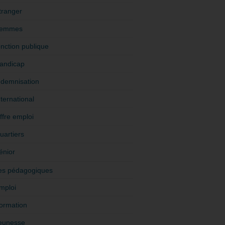
tranger
emmes
onction publique
andicap
ndemnisation
nternational
ffre emploi
uartiers
énior
es pédagogiques
mploi
ormation
eunesse