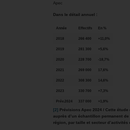
Apec
Dans le détail annuel :
Année
Effectifs
En %
2018
266 400
+11,0%
2019
281 300
+5,6%
2020
228 700
-18,7%
2021
269 000
17,6%
2022
308 300
14,6%
2023
330 700
+7,3%
Prév.2024
337 000
+1,9%
[2]
Prévisions Apec 2024 /
Cette étude
auprès d’un échantillon permanent de 8 
région, par taille et secteur d’activité