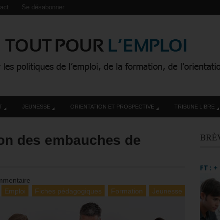
act
Se désabonner
T
JEUNESSE
ORIENTATION ET PROSPECTIVE
TRIBUNE LIBRE
tion des embauches de
BRÈ
FT : 
mmentaire
Emploi
Fiches pédagogiques
Formation
Jeunesse