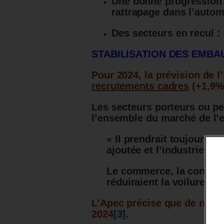
Une bonne progression 2
rattrapage dans l’autom
Des secteurs en recul :
STABILISATION DES EMBA
Pour 2024, la prévision de 
recrutements cadres
(+1,9%)
Les secteurs porteurs ou pe
l’ensemble du marché de l’e
« Il prendrait toujours ap
ajoutée et l’industrie.
Le commerce, la construc
réduiraient la voilure. »
L’Apec précise que de nomb
2024
[3]
.