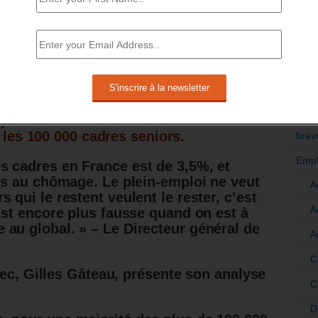
UR A L’EMPLOI POUR 100 000 CADRES
RÉDI
POLI
mploi des cadres apparait bonne.
>Décri
oi est atteint.
CATÉ
permanence de difficultés de retour à
r les 100 000 cadres seniors.
brèv
Empl
s cadres en France est de 3,5%, et
res au chômage. Le plein-emploi ne veut
A
 qui le restent veulent le rester, c’est
A
 est encore plus fausse quand on est à
au global. » – Le Directeur général de
A
C
pec, Gilles Gâteau, présente son analyse
C
D