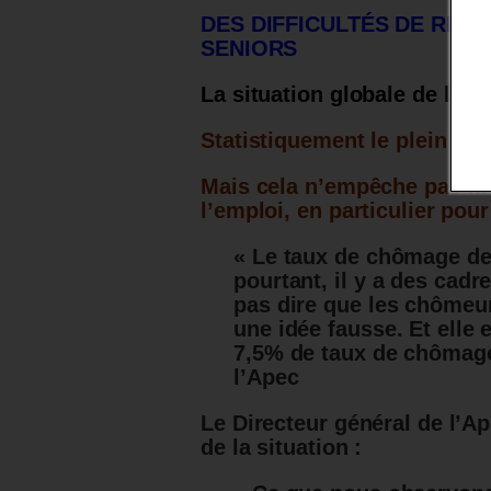
DES DIFFICULTÉS DE RETO
SENIORS
La situation globale de l’e
Statistiquement le plein empl
Mais cela n’empêche pas la 
l’emploi, en particulier pou
« Le taux de chômage de
pourtant, il y a des cad
pas dire que les chômeurs
une idée fausse. Et elle
7,5% de taux de chômage 
l’Apec
Le Directeur général de l’A
de la situation :