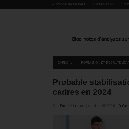
A propos de l’auteur
Présentation
Cont
EMPLOI
FORMATION ET RECRUTEMEN
Probable stabilisa
cadres en 2024
Par
Daniel Lamar
|
on 4 avril 2024
|
0 Co