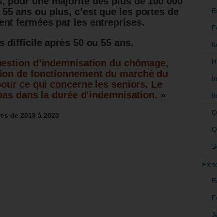
, pour une majorité des plus de 100 000
5 ans ou plus, c’est que les portes de
E
nt fermées par les entreprises.
F
 difficile après 50 ou 55 ans.
f
H
uestion d’indemnisation du chômage,
tion de fonctionnement du marché du
I
pour ce qui concerne les seniors. Le
 pas dans la durée d’indemnisation.
»
I
O
es de 2019 à 2023
Q
S
Fich
E
F
J