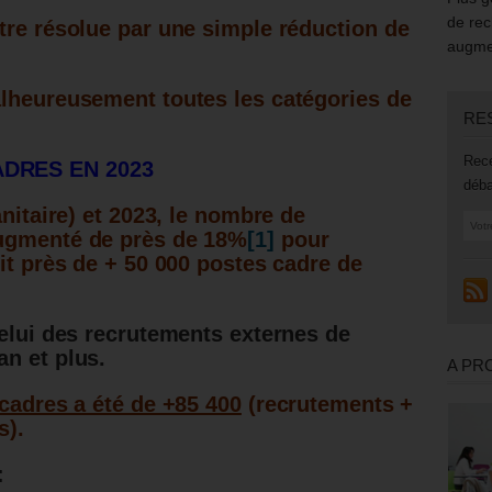
de rec
tre résolue par une simple réduction de
augmen
alheureusement toutes les catégories de
RE
Rece
ADRES EN 2023
déba
anitaire) et 2023, le nombre de
augmenté de près de 18%
[1]
pour
it près de + 50 000 postes cadre de
elui des recrutements externes de
n et plus.
A PR
 cadres a été de +85 400
(recrutements +
s).
: