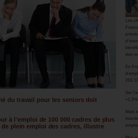
Les ch
France
précéd
d’insc
bénéfi
des no
En Fr
d’empl
255 1
Sur l’
 du travail pour les seniors doit
+1,5%
Mais s
inscri
tour à l’emploi de 100 000 cadres de plus
emploi
de plein emploi des cadres, illustre
Plus g