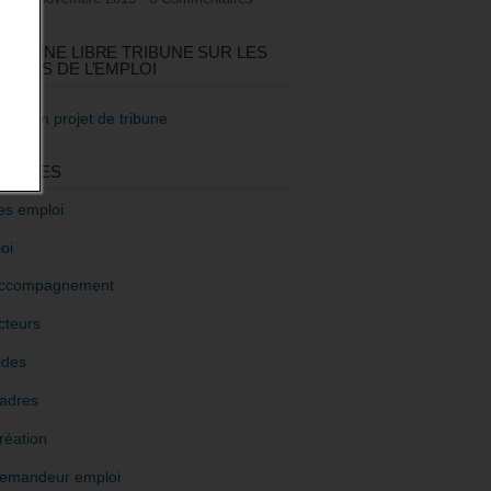
GEZ UNE LIBRE TRIBUNE SUR LES
TIQUES DE L’EMPLOI
re mon projet de tribune
GORIES
es emploi
oi
ccompagnement
cteurs
ides
adres
réation
emandeur emploi