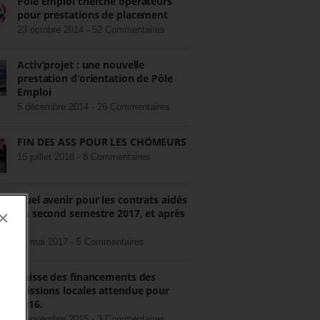
Pôle Emploi cherche opérateurs
pour prestations de placement
23 octobre 2014 -
52 Commentaires
Activ’projet : une nouvelle
prestation d’orientation de Pôle
Emploi
5 décembre 2014 -
26 Commentaires
FIN DES ASS POUR LES CHÔMEURS
15 juillet 2018 -
8 Commentaires
Quel avenir pour les contrats aidés
au second semestre 2017, et après
×
?
22 mai 2017 -
5 Commentaires
Baisse des financements des
missions locales attendue pour
2016.
3 novembre 2015 -
3 Commentaires