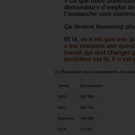
« Ce que nous observons
demandeurs d’emploi de 5
l’embauche sont claireme
Ça devient beaucoup plus
Et là,
ce n’est pas une q
c’est vraiment une ques
travail qui doit changer 
problème est là, il n’est
[1]
Évolution des recrutements de cadr
Année
Recrutement
2019
281 300
2023
330 700
Evolution
+49 400
En %
+17,6%