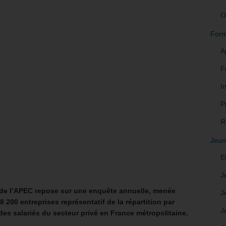
O
Form
A
F
In
P
R
Jeun
E
J
 de l’APEC repose sur une enquête annuelle, menée
J
200 entreprises représentatif de la répartition par
J
s des salariés du secteur privé en France métropolitaine.