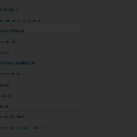
rientation
ation et recrutement
pprentissage
ormation
itiale
rofessionnalisation
ecrutement
esse
tudiant
eune
eune diplômé
eune sans qualification