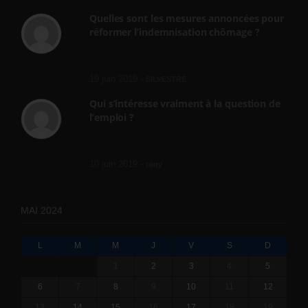
Quelles sont les mesures annoncées pour
réformer l’indemnisation chômage ?
Cette réforme vise à diaboliser le chômeur et
ne va rien régler....
19 juin 2019 -
SILVESTRE
Qui s’intéresse vraiment à la question de
l’emploi ?
l'amélioration des conditions de travail dans
le BTP (Le taux de...
10 juin 2019 -
tony
MAI 2024
L
M
M
J
V
S
D
1
2
3
4
5
6
7
8
9
10
11
12
13
14
15
16
17
18
19