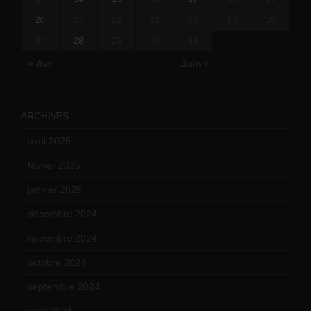
20
21
22
23
24
25
26
27
28
29
30
31
« Avr
Juin »
ARCHIVES
avril 2025
(2)
février 2025
(3)
janvier 2025
(6)
décembre 2024
(4)
novembre 2024
(7)
octobre 2024
(10)
septembre 2024
(6)
août 2024
(10)