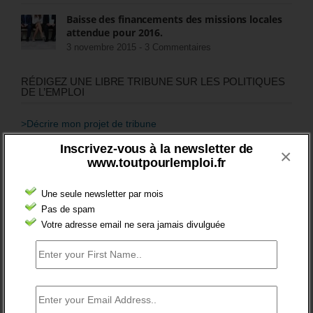
Baisse des financements des missions locales
attendue pour 2016.
3 novembre 2015 -
3 Commentaires
RÉDIGEZ UNE LIBRE TRIBUNE SUR LES POLITIQUES
DE L’EMPLOI
>Décrire mon projet de tribune
Inscrivez-vous à la newsletter de
×
CATÉGORIES
www.toutpourlemploi.fr
brèves emploi
Une seule newsletter par mois
Emploi
Pas de spam
Votre adresse email ne sera jamais divulguée
Accompagnement
Acteurs
Aides
Cadres