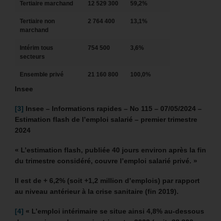
Tertiaire marchand
12 529 300
59,2%
Tertiaire non
2 764 400
13,1%
marchand
Intérim tous
754 500
3,6%
secteurs
Ensemble privé
21 160 800
100,0%
Insee
[3]
Insee –
Informations rapides – No 115 – 07/05/2024 –
Estimation flash de l’emploi salarié – premier trimestre
2024
« L’estimation flash, publiée 40 jours environ après la fin
du trimestre considéré, couvre l’emploi salarié privé. »
Il est de + 6,2% (soit +1,2 million d’emplois) par rapport
au niveau antérieur à la crise sanitaire (fin 2019).
[4]
« L’emploi intérimaire se situe ainsi 4,8% au-dessous