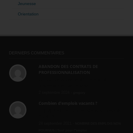
Jeunesse
Orientation
DERNIERS COMMENTAIRES
ABANDON DES CONTRATS DE
PROFESSIONNALISATION
bonjour, ce gouvernant fait vraiment
n'importe quoi, les contrats...
2 septembre 2024 -
gregory
Combien d’emplois vacants ?
[…] [3] Billet – « Combien d’emplois vacants
? » du 3...
24 septembre 2021 -
NOMBRE DES EMPLOIS NON
POURVUS | Tout pour l"emploi