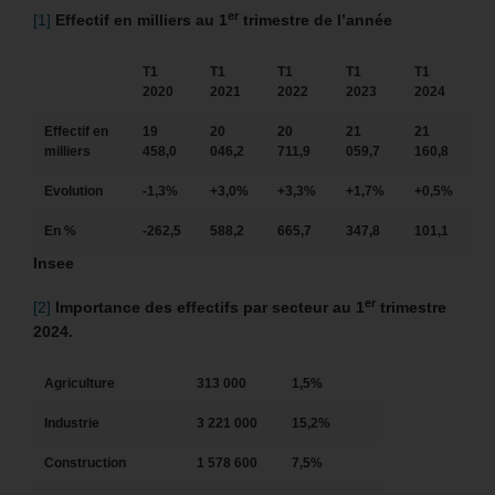
er
[1]
Effectif en milliers au 1
trimestre de l’année
T1
T1
T1
T1
T1
2020
2021
2022
2023
2024
Effectif en
19
20
20
21
21
milliers
458,0
046,2
711,9
059,7
160,8
Evolution
-1,3%
+3,0%
+3,3%
+1,7%
+0,5%
En %
-262,5
588,2
665,7
347,8
101,1
Insee
er
[2]
Importance des effectifs par secteur au 1
trimestre
2024.
Agriculture
313 000
1,5%
Industrie
3 221 000
15,2%
Construction
1 578 600
7,5%