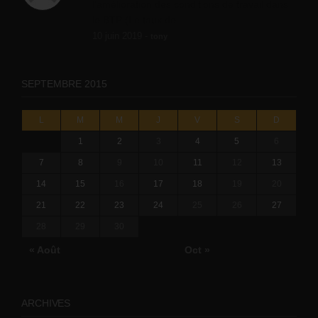
l'amélioration des conditions de travail dans
le BTP (Le taux de...
10 juin 2019 -
tony
SEPTEMBRE 2015
L
M
M
J
V
S
D
1
2
3
4
5
6
7
8
9
10
11
12
13
14
15
16
17
18
19
20
21
22
23
24
25
26
27
28
29
30
« Août
Oct »
ARCHIVES