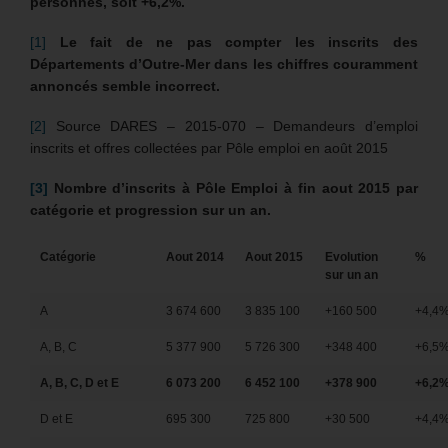
personnes, soit +6,2%.
[1]
Le fait de ne pas compter les inscrits des
Départements d’Outre-Mer dans les chiffres couramment
annoncés semble incorrect.
[2]
Source DARES – 2015-070 – Demandeurs d’emploi
inscrits et offres collectées par Pôle emploi en août 2015
[3]
Nombre d’inscrits à Pôle Emploi à fin aout 2015 par
catégorie et progression sur un an.
Catégorie
Aout 2014
Aout 2015
Evolution
%
sur un an
A
3 674 600
3 835 100
+160 500
+4,4
A, B, C
5 377 900
5 726 300
+348 400
+6,5
A, B, C, D et E
6 073 200
6 452 100
+378 900
+6,2
D et E
695 300
725 800
+30 500
+4,4