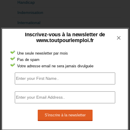
Handicap
Indemnisation
International
Offre emploi
Inscrivez-vous à la newsletter de
×
www.toutpourlemploi.fr
Quartiers
Sénior
Une seule newsletter par mois
Pas de spam
Fiches pédagogiques
Votre adresse email ne sera jamais divulguée
Emploi
Formation
Jeunesse
Orientation
Formation et recrutement
Apprentissage