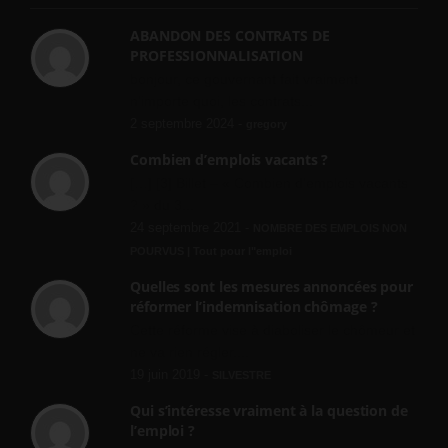
ABANDON DES CONTRATS DE
PROFESSIONNALISATION
bonjour, ce gouvernant fait vraiment
n'importe quoi, les contrats...
2 septembre 2024 -
gregory
Combien d’emplois vacants ?
[…] [3] Billet – « Combien d’emplois vacants
? » du 3...
24 septembre 2021 -
NOMBRE DES EMPLOIS NON
POURVUS | Tout pour l"emploi
Quelles sont les mesures annoncées pour
réformer l’indemnisation chômage ?
Cette réforme vise à diaboliser le chômeur et
ne va rien régler....
19 juin 2019 -
SILVESTRE
Qui s’intéresse vraiment à la question de
l’emploi ?