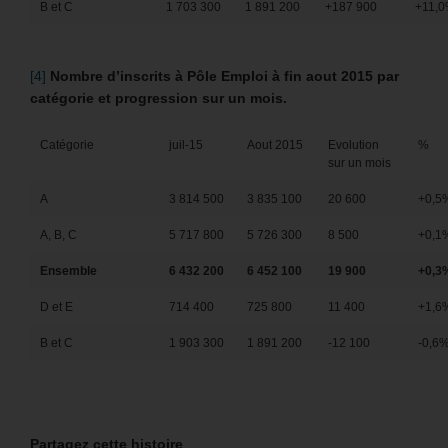
B et C
1 703 300
1 891 200
+187 900
+11,
[4]
Nombre d’inscrits à Pôle Emploi à fin aout 2015 par
catégorie et progression sur un mois.
Catégorie
juil-15
Aout 2015
Evolution
%
sur un mois
A
3 814 500
3 835 100
20 600
+0,5
A, B, C
5 717 800
5 726 300
8 500
+0,1
Ensemble
6 432 200
6 452 100
19 900
+0,3
D et E
714 400
725 800
11 400
+1,6
B et C
1 903 300
1 891 200
-12 100
-0,6
Partagez cette histoire