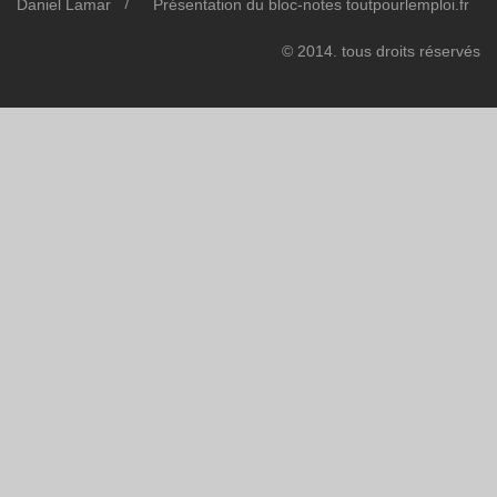
Daniel Lamar
Présentation du bloc-notes toutpourlemploi.fr
© 2014. tous droits réservés