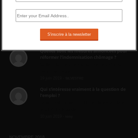
2 septembre 2024 -
gregory
Combien d’emplois vacants ?
[…] [3] Billet – « Combien d’emplois vacants
? » du 3...
24 septembre 2021 -
NOMBRE DES EMPLOIS NON
POURVUS | Tout pour l"emploi
Quelles sont les mesures annoncées pour
réformer l’indemnisation chômage ?
Cette réforme vise à diaboliser le chômeur et
ne va rien régler....
19 juin 2019 -
SILVESTRE
Qui s’intéresse vraiment à la question de
l’emploi ?
l'amélioration des conditions de travail dans
le BTP (Le taux de...
10 juin 2019 -
tony
NOVEMBRE 2018