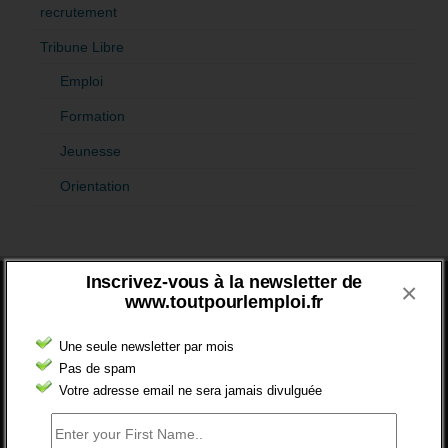
recrutement
Tribune Libre
Emploi
Formation
Jeunesse
Orientation
Inscrivez-vous à la newsletter de
×
www.toutpourlemploi.fr
DERNIERS COMMENTAIRES
Une seule newsletter par mois
ABANDON DES CONTRATS DE
Pas de spam
PROFESSIONNALISATION
Votre adresse email ne sera jamais divulguée
bonjour, ce gouvernant fait vraiment
n'importe quoi, les contrats...