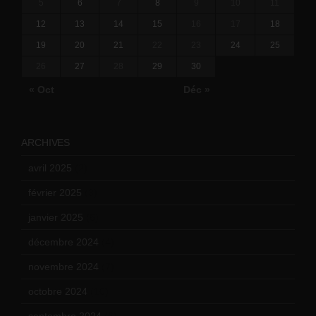
5
6
7
8
9
10
11
12
13
14
15
16
17
18
19
20
21
22
23
24
25
26
27
28
29
30
« Oct
Déc »
ARCHIVES
avril 2025
(2)
février 2025
(3)
janvier 2025
(6)
décembre 2024
(4)
novembre 2024
(7)
octobre 2024
(10)
septembre 2024
(6)