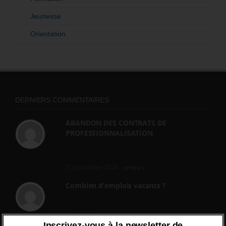
Jeunesse
Orientation
DERNIERS COMMENTAIRES
ABANDON DES CONTRATS DE
PROFESSIONNALISATION
bonjour, ce gouvernant fait vraiment
n'importe quoi, les contrats...
2 septembre 2024 -
gregory
Combien d’emplois vacants ?
[…] [3] Billet – « Combien d’emplois vacants
? » du 3...
24 septembre 2021 -
NOMBRE DES EMPLOIS NON
Inscrivez-vous à la newsletter de