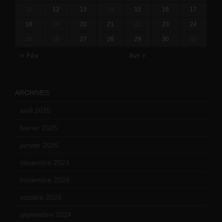
11
12
13
14
15
16
17
18
19
20
21
22
23
24
25
26
27
28
29
30
31
« Fév
Avr »
ARCHIVES
avril 2025
(2)
février 2025
(3)
janvier 2025
(6)
décembre 2024
(4)
novembre 2024
(7)
octobre 2024
(10)
septembre 2024
(6)