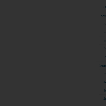
O
Form
A
F
In
P
R
Jeun
E
J
J
J