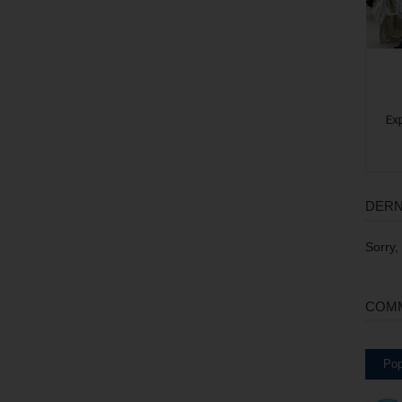
DERN
Sorry,
COMM
Pop