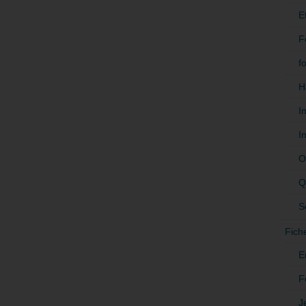
E
F
f
H
I
I
O
Q
S
Fich
E
F
J