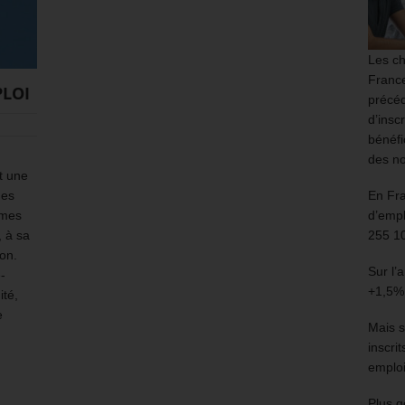
Les ch
France
PLOI
précéd
d’insc
bénéfi
des no
it une
En Fr
des
d’empl
rmes
255 1
 à sa
ion.
Sur l’
-
+1,5%
ité,
e
Mais s
inscri
emploi
Plus g