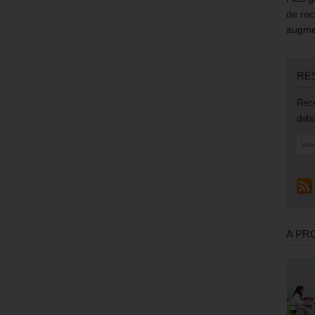
de rec
augmen
RE
Rece
déba
A PR