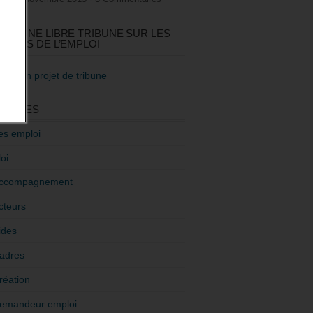
GEZ UNE LIBRE TRIBUNE SUR LES
TIQUES DE L’EMPLOI
re mon projet de tribune
GORIES
es emploi
oi
ccompagnement
cteurs
ides
adres
réation
emandeur emploi