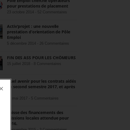
Pôle Emploi cherche opérateurs
pour prestations de placement
23 octobre 2014 -
52 Commentaires
Activ’projet : une nouvelle
prestation d’orientation de Pôle
Emploi
5 décembre 2014 -
26 Commentaires
FIN DES ASS POUR LES CHÔMEURS
15 juillet 2018 -
8 Commentaires
Quel avenir pour les contrats aidés
au second semestre 2017, et après
×
?
22 mai 2017 -
5 Commentaires
Baisse des financements des
missions locales attendue pour
2016.
3 novembre 2015 -
3 Commentaires