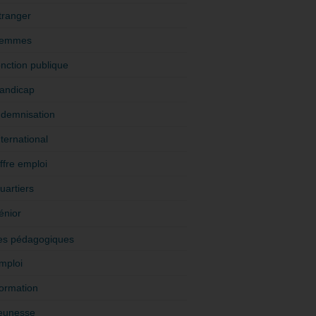
tranger
emmes
onction publique
andicap
ndemnisation
nternational
ffre emploi
uartiers
énior
es pédagogiques
mploi
ormation
eunesse