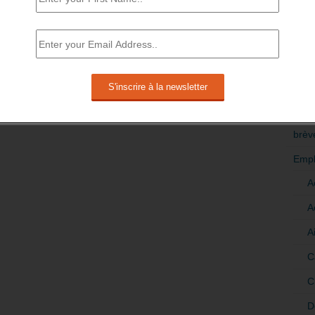
RÉDI
POLI
>Décri
CATÉ
brèv
Empl
A
A
A
C
C
D