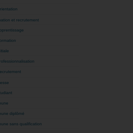
rientation
ation et recrutement
pprentissage
ormation
itiale
rofessionnalisation
ecrutement
esse
tudiant
eune
eune diplômé
eune sans qualification