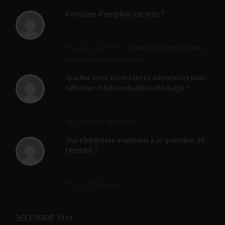
Combien d’emplois vacants ?
[…] [3] Billet – « Combien d’emplois vacants
? » du 3...
24 septembre 2021 -
NOMBRE DES EMPLOIS NON
POURVUS | Tout pour l"emploi
Quelles sont les mesures annoncées pour
réformer l’indemnisation chômage ?
Cette réforme vise à diaboliser le chômeur et
ne va rien régler....
19 juin 2019 -
SILVESTRE
Qui s’intéresse vraiment à la question de
l’emploi ?
l'amélioration des conditions de travail dans
le BTP (Le taux de...
10 juin 2019 -
tony
DÉCEMBRE 2019