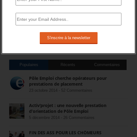
DERNIERS TWEETS
Sorry, no Tweets were found.
COMMENTEZ LES ARTICLES DU BLOG
Populaires
Récents
Commentaires
Pôle Emploi cherche opérateurs pour
prestations de placement
23 octobre 2014 -
52 Commentaires
Activ’projet : une nouvelle prestation
d’orientation de Pôle Emploi
5 décembre 2014 -
26 Commentaires
FIN DES ASS POUR LES CHÔMEURS