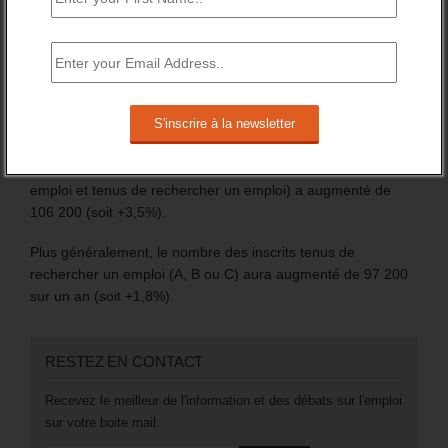
nouveaux allocataires du RSA.
En France entière, le nombre de demandeurs d’emploi,
inscrits à France travail, s’élève à 6 255 100 au 4ème
trimestre 2024.
Sur l’année 2024, il a globalement augmenté de +1,5%.
Mais surtout, en catégorie A, le nombre des inscrits (sans
emploi et tenus de rechercher un emploi) a augmenté de
106 200 (soit +3,5%).
Plus généralement, le nombre des inscrits tenus de
rechercher un emploi (A, B ou C) aura augmenté de 97 200
sur un an (soit +1,8%).
RESTEZ EN CONTACT
Recevez le meilleur de l'information et des débats sur l'emploi
sur votre boite mail.