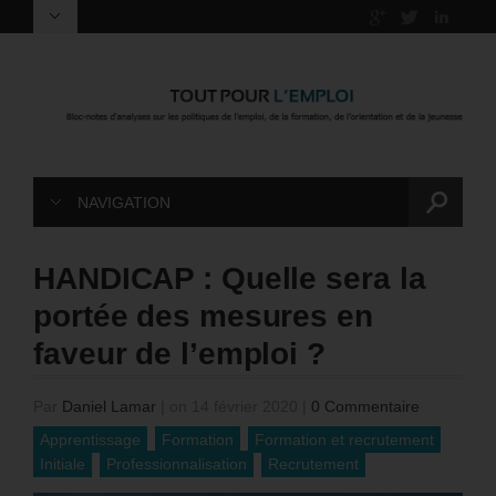
NAVIGATION
HANDICAP : Quelle sera la
portée des mesures en
faveur de l’emploi ?
Par
Daniel Lamar
|
on 14 février 2020
|
0 Commentaire
Apprentissage
Formation
Formation et recrutement
Initiale
Professionnalisation
Recrutement