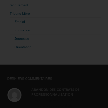
recrutement
Tribune Libre
Emploi
Formation
Jeunesse
Orientation
DERNIERS COMMENTAIRES
ABANDON DES CONTRATS DE
PROFESSIONNALISATION
bonjour, ce gouvernant fait vraiment
n'importe quoi, les contrats...