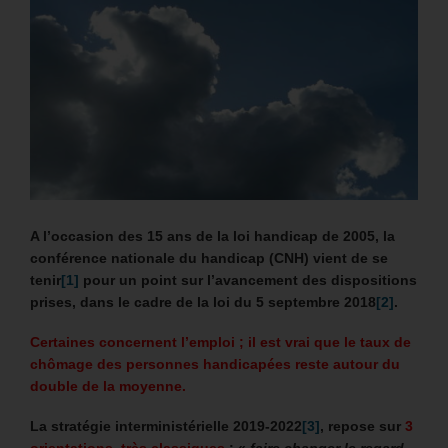
A l’occasion des 15 ans de la loi handicap de 2005, la
conférence nationale du handicap (CNH) vient de se
tenir
[1]
pour un point sur l’avancement des dispositions
prises, dans le cadre de la loi du 5 septembre 2018
[2]
.
Certaines concernent l’emploi ; il est vrai que le taux de
chômage des personnes handicapées reste autour du
double de la moyenne.
La stratégie interministérielle 2019-2022
[3]
, repose sur
3
orientations, très classiques
: «
faire changer le regard