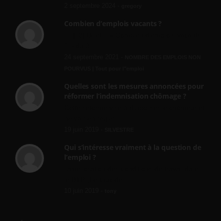
2 septembre 2024 -
gregory
Combien d’emplois vacants ?
[…] [3] Billet – « Combien d’emplois vacants
? » du 3...
24 septembre 2021 -
NOMBRE DES EMPLOIS NON
POURVUS | Tout pour l"emploi
Quelles sont les mesures annoncées pour
réformer l’indemnisation chômage ?
Cette réforme vise à diaboliser le chômeur et
ne va rien régler....
19 juin 2019 -
SILVESTRE
Qui s’intéresse vraiment à la question de
l’emploi ?
l'amélioration des conditions de travail dans
le BTP (Le taux de...
10 juin 2019 -
tony