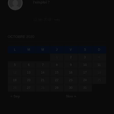
l’emploi ?
l'amélioration des conditions de travail dans
le BTP (Le taux de...
10 juin 2019 -
tony
OCTOBRE 2020
L
M
M
J
V
S
D
1
2
3
4
5
6
7
8
9
10
11
12
13
14
15
16
17
18
19
20
21
22
23
24
25
26
27
28
29
30
31
« Sep
Nov »