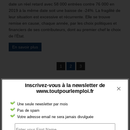
date un réel retard avec 58 000 entrées contre 76 000 en
2019 à la même date soit une baisse de -24%. La fragilité de
leur situation est excessive et récurrente. Elle se trouve
remise en cause, chaque année, par les choix politiques et
financiers de ses contributeurs, dont au premier chef le choix
de l’État.
En savoir plus
1
2
3
BRÈVES EMPLOI
Inscrivez-vous à la newsletter de
×
www.toutpourlemploi.fr
Une seule newsletter par mois
Pas de spam
Votre adresse email ne sera jamais divulguée
FT : + 100 000 INSCRITS EN 2024