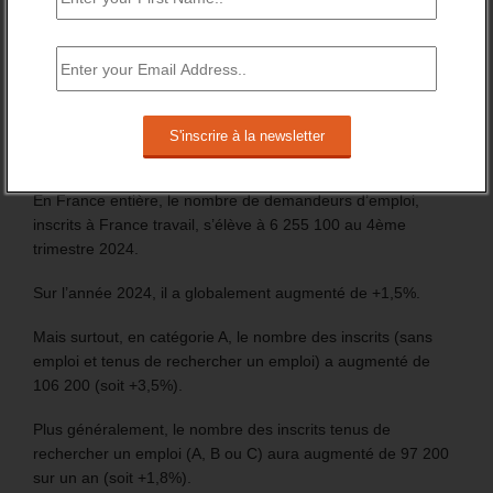
Les chiffres de 2024 du nombre d’inscrit à France travail
marquent la fin de la période précédant le lancement des
procédures d’inscription automatique, des jeunes
bénéficiaires d’une prestation (Pacea et CEJ) et des
nouveaux allocataires du RSA.
En France entière, le nombre de demandeurs d’emploi,
inscrits à France travail, s’élève à 6 255 100 au 4ème
trimestre 2024.
Sur l’année 2024, il a globalement augmenté de +1,5%.
Mais surtout, en catégorie A, le nombre des inscrits (sans
emploi et tenus de rechercher un emploi) a augmenté de
106 200 (soit +3,5%).
Plus généralement, le nombre des inscrits tenus de
rechercher un emploi (A, B ou C) aura augmenté de 97 200
sur un an (soit +1,8%).