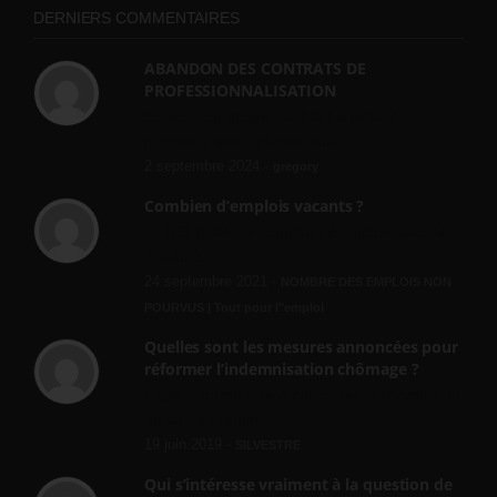
DERNIERS COMMENTAIRES
ABANDON DES CONTRATS DE
PROFESSIONNALISATION
bonjour, ce gouvernant fait vraiment
n'importe quoi, les contrats...
2 septembre 2024 -
gregory
Combien d’emplois vacants ?
[…] [3] Billet – « Combien d’emplois vacants
? » du 3...
24 septembre 2021 -
NOMBRE DES EMPLOIS NON
POURVUS | Tout pour l"emploi
Quelles sont les mesures annoncées pour
réformer l’indemnisation chômage ?
Cette réforme vise à diaboliser le chômeur et
ne va rien régler....
19 juin 2019 -
SILVESTRE
Qui s’intéresse vraiment à la question de