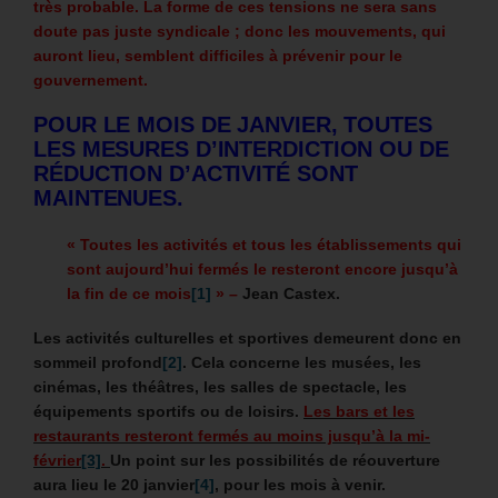
très probable. La forme de ces tensions ne sera sans
doute pas juste syndicale ; donc les mouvements, qui
auront lieu, semblent difficiles à prévenir pour le
gouvernement.
POUR LE MOIS DE JANVIER, TOUTES
LES MESURES D’INTERDICTION OU DE
RÉDUCTION D’ACTIVITÉ SONT
MAINTENUES.
« Toutes les activités et tous les établissements qui
sont aujourd’hui fermés le resteront encore jusqu’à
la fin de ce mois
[1]
» –
Jean Castex.
Les activités culturelles et sportives demeurent donc en
sommeil profond
[2]
. Cela concerne les musées, les
cinémas, les théâtres, les salles de spectacle, les
équipements sportifs ou de loisirs.
Les bars et les
restaurants resteront fermés au moins jusqu’à la mi-
février
[3]
.
Un point sur les possibilités de réouverture
aura lieu le 20 janvier
[4]
, pour les mois à venir.