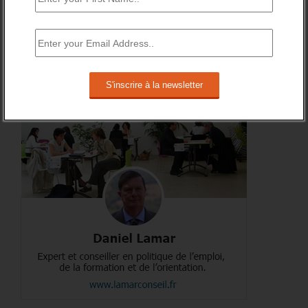
RSS
0
Souscrire
Followers
A PROPOS DE L’AUTEUR