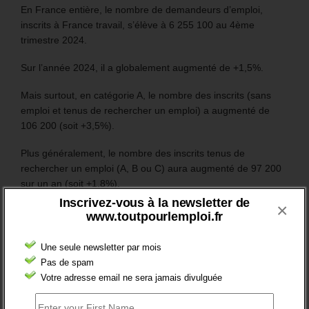
En France entière, le nombre de demandeurs d’emploi,
inscrits à France travail, s’élève à 6 255 100 au 4ème
trimestre 2024.
Sur l’année 2024, il a globalement augmenté de +1,5%.
Mais surtout, en catégorie A, le nombre des inscrits (sans
emploi et tenus de rechercher un emploi) a augmenté de
106 200 (soit +3,5%).
Plus généralement, le nombre des inscrits tenus de
rechercher un emploi (A, B ou C) aura augmenté de 97 200
sur un an (soit +1,8%).
Inscrivez-vous à la newsletter de
×
www.toutpourlemploi.fr
RESTEZ EN CONTACT
Une seule newsletter par mois
Recevez le meilleur de l'information et des débats sur l'emploi
Pas de spam
sur votre boite mail.
Votre adresse email ne sera jamais divulguée