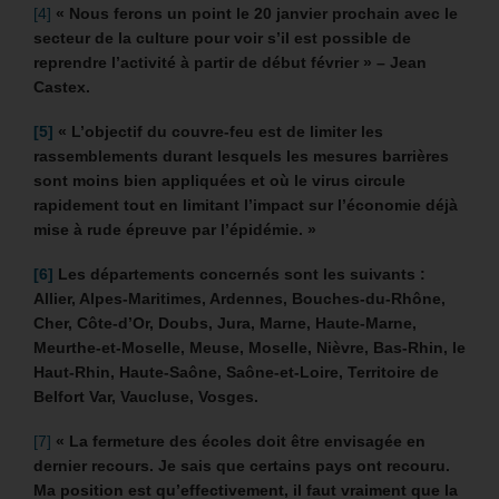
[4]
« Nous ferons un point le 20 janvier prochain avec le
secteur de la culture pour voir s’il est possible de
reprendre l’activité à partir de début février » – Jean
Castex.
[5]
« L’objectif du couvre-feu est de limiter les
rassemblements durant lesquels les mesures barrières
sont moins bien appliquées et où le virus circule
rapidement tout en limitant l’impact sur l’économie déjà
mise à rude épreuve par l’épidémie. »
[6]
Les départements concernés sont les suivants :
Allier,
Alpes-Maritimes, Ardennes,
Bouches-du-Rhône,
Cher, Côte-d’Or,
Doubs, Jura,
Marne, Haute-Marne,
Meurthe-et-Moselle, Meuse, Moselle, Nièvre,
Bas-Rhin, le
Haut-Rhin,
Haute-Saône, Saône-et-Loire, Territoire de
Belfort
Var, Vaucluse,
Vosges.
[7]
« La fermeture des écoles doit être envisagée en
dernier recours. Je sais que certains pays ont recouru.
Ma position est qu’effectivement, il faut vraiment que la