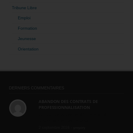
Tribune Libre
Emploi
Formation
Jeunesse
Orientation
DERNIERS COMMENTAIRES
ABANDON DES CONTRATS DE
PROFESSIONNALISATION
bonjour, ce gouvernant fait vraiment
n'importe quoi, les contrats...
2 septembre 2024 -
gregory