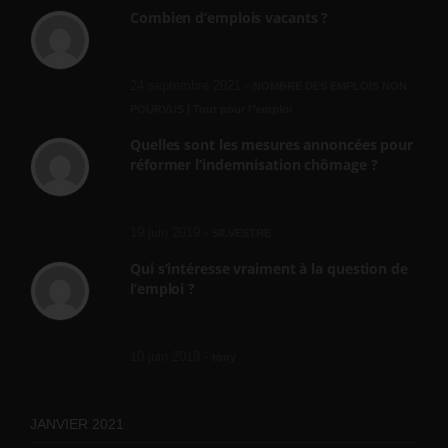
Combien d’emplois vacants ?
[…] [3] Billet – « Combien d’emplois vacants
? » du 3...
24 septembre 2021 -
NOMBRE DES EMPLOIS NON
POURVUS | Tout pour l"emploi
Quelles sont les mesures annoncées pour
réformer l’indemnisation chômage ?
Cette réforme vise à diaboliser le chômeur et
ne va rien régler....
19 juin 2019 -
SILVESTRE
Qui s’intéresse vraiment à la question de
l’emploi ?
l'amélioration des conditions de travail dans
le BTP (Le taux de...
10 juin 2019 -
tony
JANVIER 2021