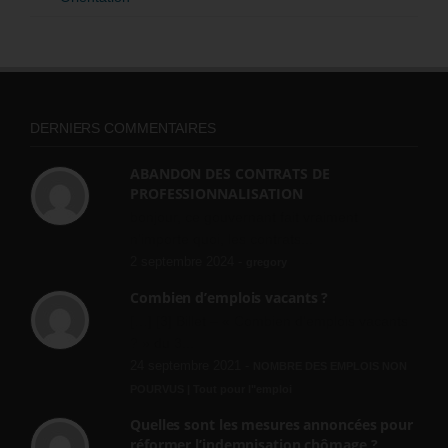
DERNIERS COMMENTAIRES
ABANDON DES CONTRATS DE
PROFESSIONNALISATION
bonjour, ce gouvernant fait vraiment
n'importe quoi, les contrats...
2 septembre 2024 -
gregory
Combien d’emplois vacants ?
[…] [3] Billet – « Combien d’emplois vacants
? » du 3...
24 septembre 2021 -
NOMBRE DES EMPLOIS NON
POURVUS | Tout pour l"emploi
Quelles sont les mesures annoncées pour
réformer l’indemnisation chômage ?