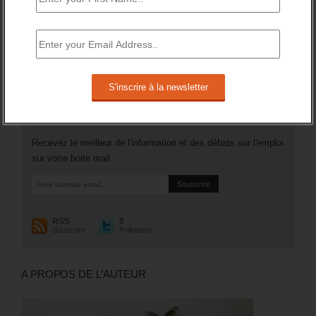
106 200 (soit +3,5%).
Plus généralement, le nombre des inscrits tenus de
rechercher un emploi (A, B ou C) aura augmenté de 97 200
sur un an (soit +1,8%).
RESTEZ EN CONTACT
Recevez le meilleur de l'information et des débats sur l'emploi
sur votre boite mail.
RSS
0
Souscrire
Followers
A PROPOS DE L’AUTEUR