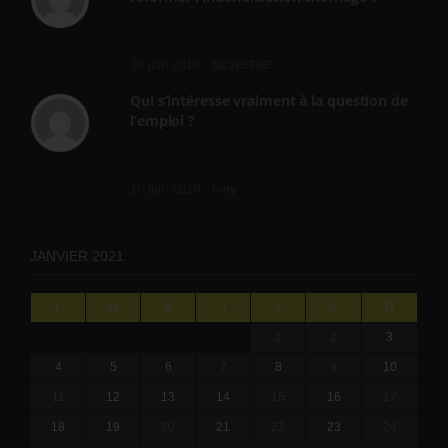
Cette réforme vise à diaboliser le chômeur et
ne va rien régler....
19 juin 2019 -
SILVESTRE
Qui s’intéresse vraiment à la question de
l’emploi ?
l'amélioration des conditions de travail dans
le BTP (Le taux de...
10 juin 2019 -
tony
JANVIER 2021
L
M
M
J
V
S
D
1
2
3
4
5
6
7
8
9
10
11
12
13
14
15
16
17
18
19
20
21
22
23
24