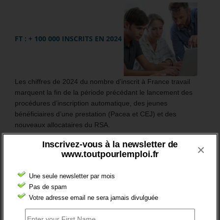
FT : + 100 000 INSCRITS EN 2024
Les chiffres de 2024 du nombre d’inscrit à France travail
marquent la fin de la période précédant le lancement des
procédures d’inscription automatique, des jeunes
bénéficiaires d’une prestation (Pacea et CEJ) et des
nouveaux allocataires du RSA.
Inscrivez-vous à la newsletter de
En France entière, le nombre de demandeurs d’emploi,
×
www.toutpourlemploi.fr
inscrits à France travail, s’élève à 6 255 100 au 4ème
trimestre 2024.
Une seule newsletter par mois
Sur l’année 2024, il a globalement augmenté de +1,5%.
Pas de spam
Votre adresse email ne sera jamais divulguée
Mais surtout, en catégorie A, le nombre des inscrits (sans
emploi et tenus de rechercher un emploi) a augmenté de