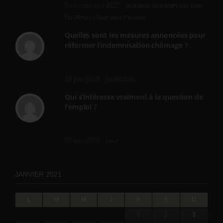
24 septembre 2021 -
NOMBRE DES EMPLOIS NON
POURVUS | Tout pour l"emploi
Quelles sont les mesures annoncées pour
réformer l’indemnisation chômage ?
Cette réforme vise à diaboliser le chômeur et
ne va rien régler....
19 juin 2019 -
SILVESTRE
Qui s’intéresse vraiment à la question de
l’emploi ?
l'amélioration des conditions de travail dans
le BTP (Le taux de...
10 juin 2019 -
tony
JANVIER 2021
L
M
M
J
V
S
D
1
2
3