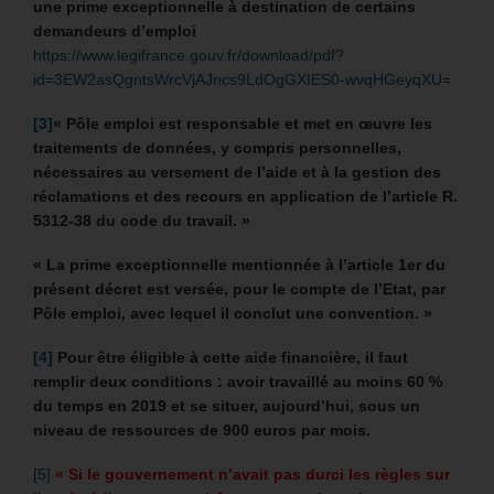
une prime exceptionnelle à destination de certains
demandeurs d’emploi
https://www.legifrance.gouv.fr/download/pdf?
id=3EW2asQgntsWrcVjAJncs9LdOgGXIES0-wvqHGeyqXU=
[3]
« Pôle emploi est responsable et met en œuvre les
traitements de données, y compris personnelles,
nécessaires au versement de l’aide et à la gestion des
réclamations et des recours en application de l’article R.
5312-38 du code du travail. »
« La prime exceptionnelle mentionnée à l’article 1er du
présent décret est versée, pour le compte de l’Etat, par
Pôle emploi, avec lequel il conclut une convention. »
[4]
Pour être éligible à cette aide financière, il faut
remplir deux conditions : avoir travaillé au moins 60 %
du temps en 2019 et se situer, aujourd’hui, sous un
niveau de ressources de 900 euros par mois.
[5]
« Si le gouvernement n’avait pas durci les règles sur