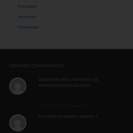
Formation
Jeunesse
Orientation
DERNIERS COMMENTAIRES
ABANDON DES CONTRATS DE
PROFESSIONNALISATION
bonjour, ce gouvernant fait vraiment
n'importe quoi, les contrats...
2 septembre 2024 -
gregory
Combien d’emplois vacants ?
[…] [3] Billet – « Combien d’emplois vacants
? » du 3...