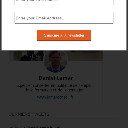
A PROPOS DE L’AUTEUR
DERNIERS TWEETS
Sorry, no Tweets were found.