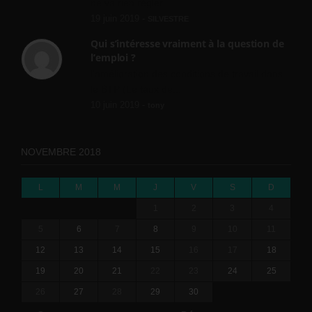
ne va rien régler....
19 juin 2019 -
SILVESTRE
Qui s’intéresse vraiment à la question de
l’emploi ?
l'amélioration des conditions de travail dans
le BTP (Le taux de...
10 juin 2019 -
tony
NOVEMBRE 2018
L
M
M
J
V
S
D
1
2
3
4
5
6
7
8
9
10
11
12
13
14
15
16
17
18
19
20
21
22
23
24
25
26
27
28
29
30