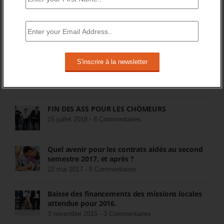
Pôle Emploi cherche opérateurs pour
prestations de placement
23 octobre 2014 -
52 Commentaires
Activ’projet : une nouvelle prestation
d’orientation de Pôle Emploi
5 décembre 2014 -
26 Commentaires
FIN DES ASS POUR LES CHÔMEURS
15 juillet 2018 -
8 Commentaires
Quel avenir pour les contrats aidés au second
semestre 2017, et après ?
22 mai 2017 -
5 Commentaires
Baisse des financements des missions locales
attendue pour 2016.
3 novembre 2015 -
3 Commentaires