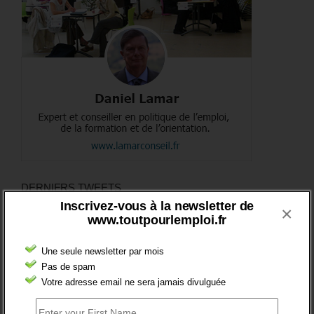
DERNIERS TWEETS
Inscrivez-vous à la newsletter de
×
www.toutpourlemploi.fr
Sorry, no Tweets were found.
Une seule newsletter par mois
COMMENTEZ LES ARTICLES DU BLOG
Pas de spam
Votre adresse email ne sera jamais divulguée
Populaires
Récents
Commentaires