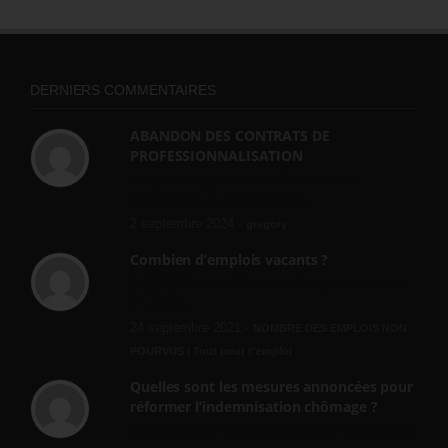
DERNIERS COMMENTAIRES
ABANDON DES CONTRATS DE
PROFESSIONNALISATION
bonjour, ce gouvernant fait vraiment
n'importe quoi, les contrats...
2 septembre 2024 -
gregory
Combien d’emplois vacants ?
[…] [3] Billet – « Combien d’emplois vacants
? » du 3...
24 septembre 2021 -
NOMBRE DES EMPLOIS NON
POURVUS | Tout pour l"emploi
Quelles sont les mesures annoncées pour
réformer l’indemnisation chômage ?
Cette réforme vise à diaboliser le chômeur et