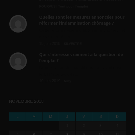
POURVUS | Tout pour l"emploi
Quelles sont les mesures annoncées pour
réformer l’indemnisation chômage ?
Cette réforme vise à diaboliser le chômeur et
ne va rien régler....
19 juin 2019 -
SILVESTRE
Qui s’intéresse vraiment à la question de
l’emploi ?
l'amélioration des conditions de travail dans
le BTP (Le taux de...
10 juin 2019 -
tony
NOVEMBRE 2018
L
M
M
J
V
S
D
1
2
3
4
5
6
7
8
9
10
11