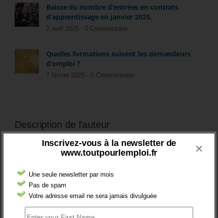
Baisse du nombre d’entrées en contrats
d’apprentissage en janvier 2025.
2 avril 2025 -
0 Commentaire
Quelles formations suivent les demandeurs
d’emploi ?
7 février 2025 -
0 Commentaire
Description de l'auteur
Inscrivez-vous à la newsletter de
×
Daniel Lamar mène des missions dans le
www.toutpourlemploi.fr
domaine des politiques et stratégies
concernant les questions de jeunesse, de
Une seule newsletter par mois
l’orientation professionnelle, de la
Pas de spam
formation professionnelle, de l’emploi et du
Votre adresse email ne sera jamais divulguée
recrutement. C'est également le fondateur
et l'animateur de ce blog.