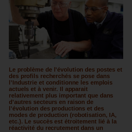
Le problème de l’évolution des postes et
des profils recherchés se pose dans
l’Industrie et conditionne les emplois
actuels et à venir. Il apparait
relativement plus important que dans
d’autres secteurs en raison de
l’évolution des productions et des
modes de production (robotisation, IA,
etc.). Le succès est étroitement lié à la
réactivité du recrutement dans un