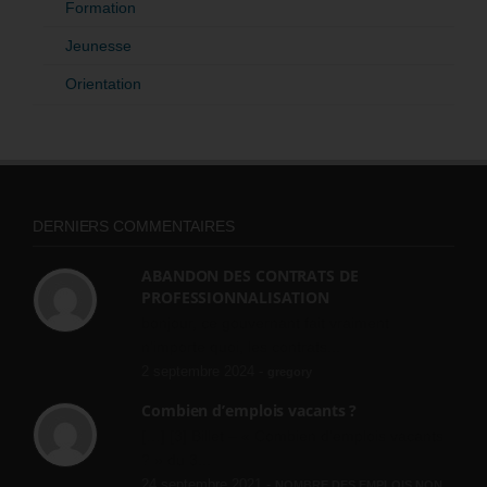
Formation
Jeunesse
Orientation
DERNIERS COMMENTAIRES
ABANDON DES CONTRATS DE
PROFESSIONNALISATION
bonjour, ce gouvernant fait vraiment
n'importe quoi, les contrats...
2 septembre 2024 -
gregory
Combien d’emplois vacants ?
[…] [3] Billet – « Combien d’emplois vacants
? » du 3...
24 septembre 2021 -
NOMBRE DES EMPLOIS NON