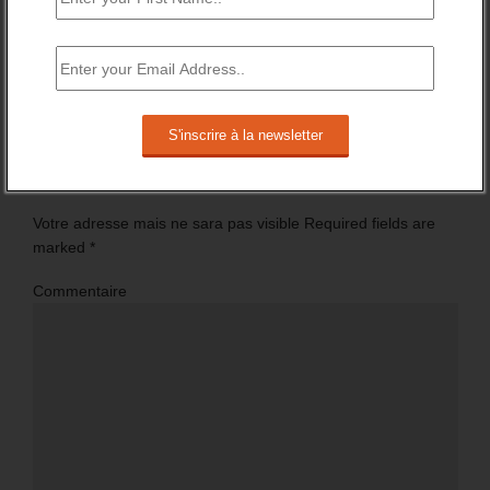
Pas de commentaire sur “Comment pourrait évoluer la
formation aux nouveaux métiers de l’Industrie ?”
Répondre
Votre adresse mais ne sara pas visible Required fields are
marked
*
Commentaire